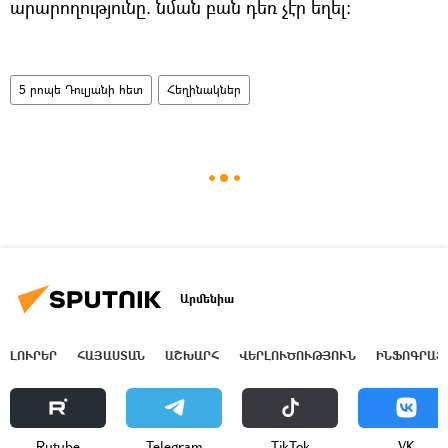
արարողությունը. նման բան դեռ չէր եղել։
5 րոպե Դուլյանի հետ
Հեղինակներ
Արմենիա
ԼՈՒՐԵՐ
ՀԱՅԱՍՏԱՆ
ԱՇԽԱՐՀ
ՎԵՐԼՈՒԾՈՒԹՅՈՒՆ
ԻՆՖՈԳՐԱՖ
Rutube
Telegram
ТikТоk
VK