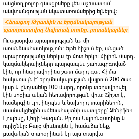
անցնող բոլոր գնացքները չեն աշխատում՝
անվտանգության նկատառումներից ելնելով։
Հեռացող Թրամփն ու երդմնակալության 
պատրաստվող Սպիտակ տունը. լուսանկարներ
Ու այսօրվա արարողության ևս մի
առանձնահատկություն։ Եթե հիշում եք, անցած
արարողությանը ներկա էր մոտ երկու միլիոն մարդ.
կազմակերպիչները պարզապես շահագրգռված
էին, որ հնարավորինս շատ մարդ գա։ Հիմա
հակառակն է՝ երդմնակալության վայրում 200 ծառ
կար և ընդամենը 100 մարդ, որոնք տեղավորվել
էին սոցիալական հեռավորության վրա։ Ճիշտ է,
համերգին էլի, ինչպես և նախորդ տարիներին,
մասնակցեցին ամենահայտնի աստղերը՝ Ջենիֆեր
Լոպեսը, Լեդի Գագան. Բրյուս Սպրինգստինը և
ուրիշներ։ Բայց միևնույնն է, համաձայնեք,
բավական տարօրինակ էր այս տարվա