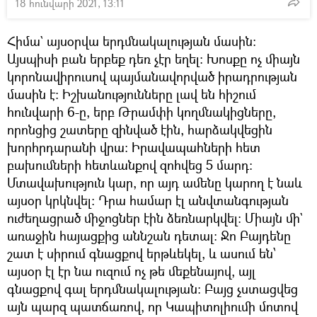
18 հունվարի 2021, 13:11
Հիմա` այսօրվա երդմնակալության մասին։
Այսպիսի բան երբեք դեռ չէր եղել։ Խոսքը ոչ միայն
կորոնավիրուսով պայմանավորված իրադրության
մասին է։ Իշխանությունները լավ են հիշում
հունվարի 6-ը, երբ Թրամփի կողմնակիցները,
որոնցից շատերը զինված էին, հարձակվեցին
խորհրդարանի վրա։ Իրավապահների հետ
բախումների հետևանքով զոհվեց 5 մարդ։
Մտավախություն կար, որ այդ ամենը կարող է նաև
այսօր կրկնվել։ Դրա համար էլ անվտանգության
ուժեղացրած միջոցներ էին ձեռնարկվել։ Միայն մի`
առաջին հայացքից աննշան դետալ։ Ջո Բայդենը
շատ է սիրում գնացքով երթևեկել, և ասում են՝
այսօր էլ էր նա ուզում ոչ թե մեքենայով, այլ
գնացքով գալ երդմնակալության։ Բայց չստացվեց
այն պարզ պատճառով, որ Կապիտոլիումի մոտով