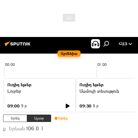
ՀԱՅ
Արմենիա
00:00
01:00
Ուղիղ եթեր
Ուղիղ եթեր
Լուրեր
Մամուլի տեսություն
09:00
09:30
5 ր
5 ր
Երեկ
Այսօր
Եթեր
ք. Երևան
106.0