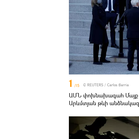
1
©
REUTERS
/ Carlos Barria
/15
ԱՄՆ փոխնախագահ Մայք Փ
Արևմտյան թևի անձնակազ