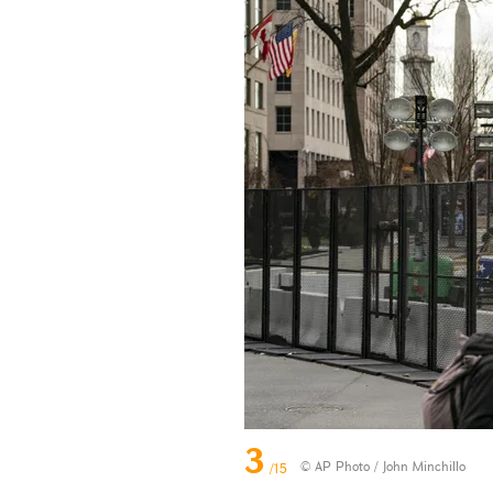
3
© AP Photo / John Minchillo
/15