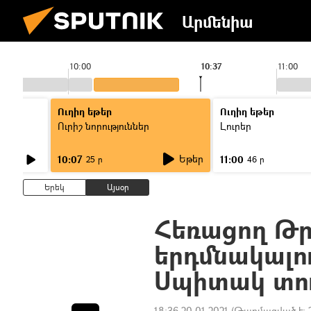
Արմենիա
10:00
10:37
11:00
Ուղիղ եթեր
Ուղիղ եթեր
Ուրիշ նորություններ
Լուրեր
Եթեր
10:07
11:00
25 ր
46 ր
Երեկ
Այսօր
Հեռացող Թր
երդմնակալ
Սպիտակ տու
18:36 20.01.2021
(Թարմացված է: