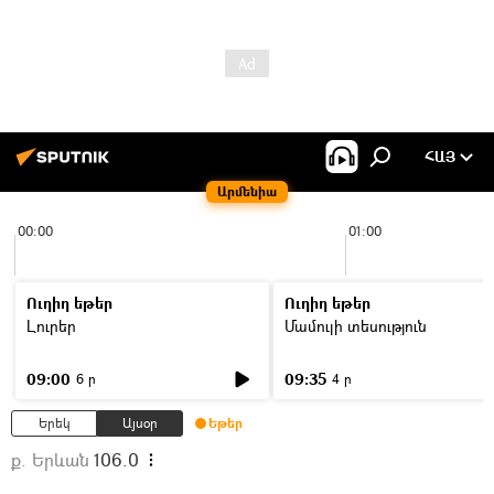
ՀԱՅ
Արմենիա
00:00
01:00
Ուղիղ եթեր
Ուղիղ եթեր
Լուրեր
Մամուլի տեսություն
09:00
09:35
6 ր
4 ր
Երեկ
Այսօր
Եթեր
ք. Երևան
106.0