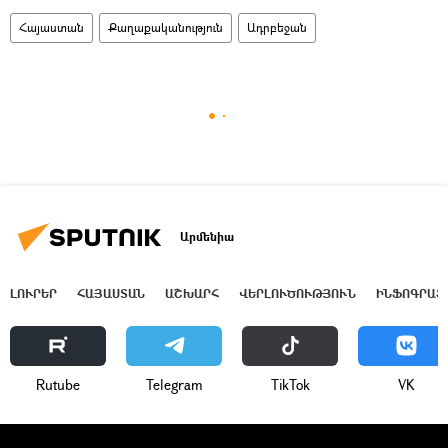
Հայաստան
Քաղաքականություն
Ադրբեջան
Արմենիա
ԼՈՒՐԵՐ
ՀԱՅԱՍՏԱՆ
ԱՇԽԱՐՀ
ՎԵՐԼՈՒԾՈՒԹՅՈՒՆ
ԻՆՖՈԳՐԱՖ
Rutube
Telegram
ТikТоk
VK