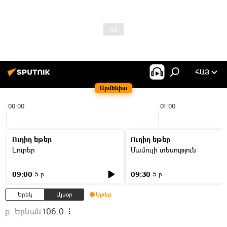
ՀԱՅ
Արմենիա
00:00
01:00
Ուղիղ եթեր
Ուղիղ եթեր
Լուրեր
Մամուլի տեսություն
09:00
09:30
5 ր
5 ր
Երեկ
Այսօր
Եթեր
ք. Երևան
106.0