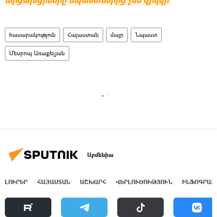
հասարակություն
Հայաստան
մայր
Նպաստ
Մեսրոպ Առաքելյան
Արմենիա
ԼՈՒՐԵՐ
ՀԱՅԱՍՏԱՆ
ԱՇԽԱՐՀ
ՎԵՐԼՈՒԾՈՒԹՅՈՒՆ
ԻՆՖՈԳՐԱՖ