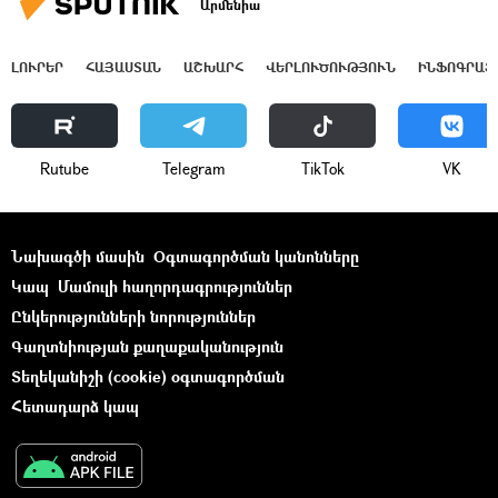
Արմենիա
ԼՈՒՐԵՐ
ՀԱՅԱՍՏԱՆ
ԱՇԽԱՐՀ
ՎԵՐԼՈՒԾՈՒԹՅՈՒՆ
ԻՆՖՈԳՐԱՖ
Rutube
Telegram
ТikТоk
VK
Նախագծի մասին
Օգտագործման կանոնները
Կապ
Մամուլի հաղորդագրություններ
Ընկերությունների նորություններ
Գաղտնիության քաղաքականություն
Տեղեկանիշի (cookie) օգտագործման
Հետադարձ կապ