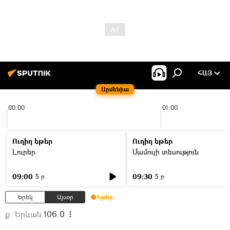
ՀԱՅ
Արմենիա
00:00
01:00
Ուղիղ եթեր
Ուղիղ եթեր
Լուրեր
Մամուլի տեսություն
09:00
09:30
5 ր
5 ր
Երեկ
Այսօր
Եթեր
ք. Երևան
106.0