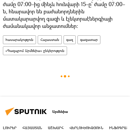
ժամը 07։00–ից մինչև հունվարի 15–ը՝ ժամը 07։00–
ն, հնարավոր են բաժանորդներին
մատակարարվող գազի և էլեկտրաէներգիայի
ժամանակավոր անջատումներ։
հասարակություն
Հայաստան
գազ
գազատար
«Գազպրոմ Արմենիա» ընկերություն
Արմենիա
ԼՈՒՐԵՐ
ՀԱՅԱՍՏԱՆ
ԱՇԽԱՐՀ
ՎԵՐԼՈՒԾՈՒԹՅՈՒՆ
ԻՆՖՈԳՐԱՖ