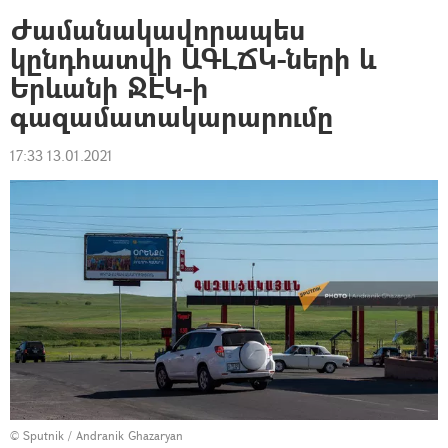
Ժամանակավորապես
կընդհատվի ԱԳԼՃԿ-ների և
Երևանի ՋԷԿ-ի
գազամատակարարումը
17:33 13.01.2021
© Sputnik / Andranik Ghazaryan