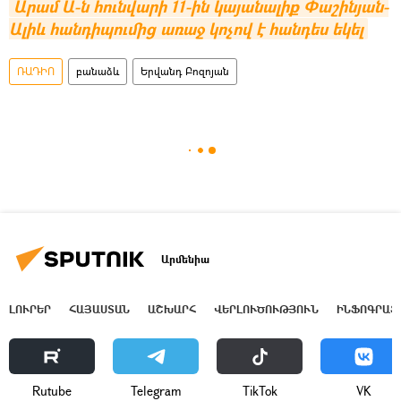
Արամ Ա-ն հունվարի 11-ին կայանալիք Փաշինյան-
Ալիև հանդիպումից առաջ կոչով է հանդես եկել
ՌԱԴԻՈ
բանաձև
Երվանդ Բոզոյան
Արմենիա
ԼՈՒՐԵՐ
ՀԱՅԱՍՏԱՆ
ԱՇԽԱՐՀ
ՎԵՐԼՈՒԾՈՒԹՅՈՒՆ
ԻՆՖՈԳՐԱՖ
Rutube
Telegram
ТikТоk
VK