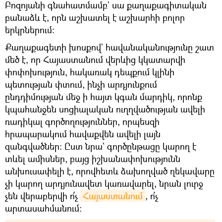
Բոզոյանի գնահատմամբ` սա քաղաքագիտական
բանաձև է, որն աշխատել է աշխարհի բոլոր
երկրներում։
Քաղաքագետի խոսքով` հավանականությունը շատ
մեծ է, որ Հայաստանում վերևից կկատարվի
փոփոխություն, հակառակ դեպքում կլինի
պետության փտում, ինչի արդյունքում
ընդդիմության մեջ ի հայտ կգան մարդիկ, որոնք
կպահանջեն սոցիալական ուղղվածության ավելի
ռադիկալ գործողություններ, որպեսզի
հրապարակում հավաքվեն ավելի լայն
զանգվածներ։ Ըստ նրա` գործընթացը կարող է
տևել ամիսներ, բայց իշխանափոխությունն
անխուսափելի է, որովհետև ձախողված ղեկավարը
չի կարող արդյունավետ կառավարել, նրան լուրջ
չեն վերաբերվի ո՛չ
Հայաստանում
, ո՛չ
արտասահմանում։