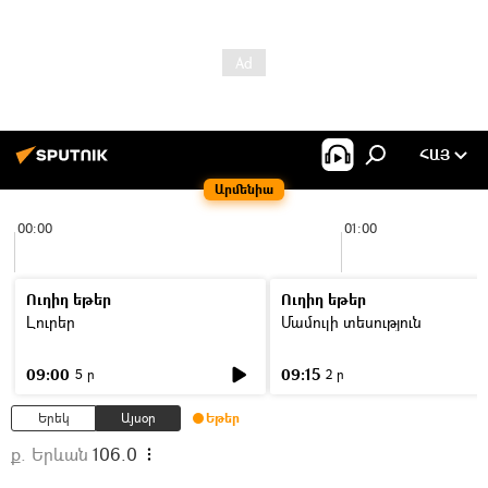
ՀԱՅ
Արմենիա
00:00
01:00
Ուղիղ եթեր
Ուղիղ եթեր
Լուրեր
Մամուլի տեսություն
09:00
09:15
5 ր
2 ր
Երեկ
Այսօր
Եթեր
ք. Երևան
106.0