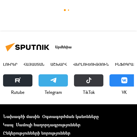
Արմենիա
ԼՈՒՐԵՐ
ՀԱՅԱՍՏԱՆ
ԱՇԽԱՐՀ
ՎԵՐԼՈՒԾՈՒԹՅՈՒՆ
ԻՆՖՈԳՐԱՖ
Rutube
Telegram
ТikТоk
VK
Նախագծի մասին
Օգտագործման կանոնները
Կապ
Մամուլի հաղորդագրություններ
Ընկերությունների նորություններ