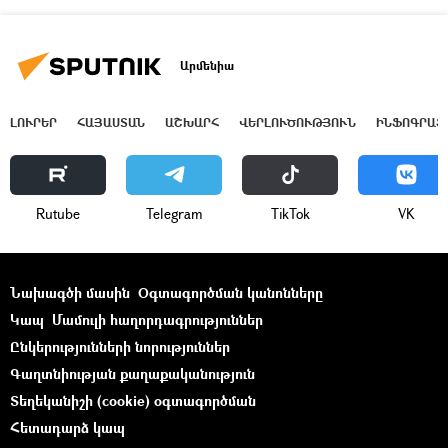
Արմենիա
ԼՈՒՐԵՐ
ՀԱՅԱՍՏԱՆ
ԱՇԽԱՐՀ
ՎԵՐԼՈՒԾՈՒԹՅՈՒՆ
ԻՆՖՈԳՐԱՖ
Rutube
Telegram
ТikТоk
VK
Նախագծի մասին
Օգտագործման կանոնները
Կապ
Մամուլի հաղորդագրություններ
Ընկերությունների նորություններ
Գաղտնիության քաղաքականություն
Տեղեկանիշի (cookie) օգտագործման
Հետադարձ կապ