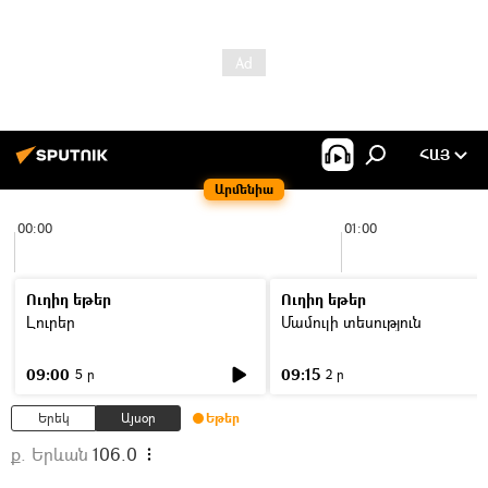
ՀԱՅ
Արմենիա
00:00
01:00
Ուղիղ եթեր
Ուղիղ եթեր
Լուրեր
Մամուլի տեսություն
09:00
09:15
5 ր
2 ր
Երեկ
Այսօր
Եթեր
ք. Երևան
106.0