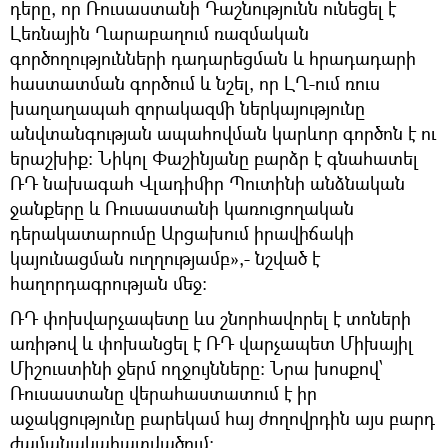
դերը, որ Ռուսաստանի Դաշնությունն ունեցել է
Լեռնային Ղարաբաղում ռազմական
գործողությունների դադարեցման և հրադադարի
հաստատման գործում և նշել, որ ԼՂ-ում ռուս
խաղաղապահ զորակազմի ներկայությունը
անվտանգության ապահովման կարևոր գործոն է ու
երաշխիք: Նիկոլ Փաշինյանը բարձր է գնահատել
ՌԴ նախագահ Վլադիմիր Պուտինի անձնական
ջանքերը և Ռուսաստանի կառուցողական
դերակատարումը Արցախում իրավիճակի
կայունացման ուղղությամբ»,- նշված է
հաղորդագրության մեջ։
ՌԴ փոխվարչապետը ևս շնորհավորել է տոների
առիթով և փոխանցել է ՌԴ վարչապետ Միխայիլ
Միշուստինի ջերմ ողջույնները: Նրա խոսքով՝
Ռուսաստանը վերահաստատում է իր
աջակցությունը բարեկամ հայ ժողովրդին այս բարդ
ժամանակահատվածում։