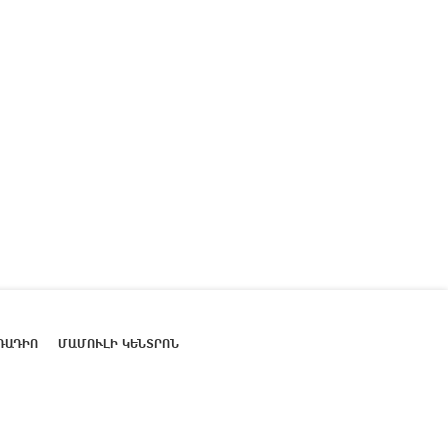
ՌԱԴԻՈ
ՄԱՄՈՒԼԻ ԿԵՆՏՐՈՆ