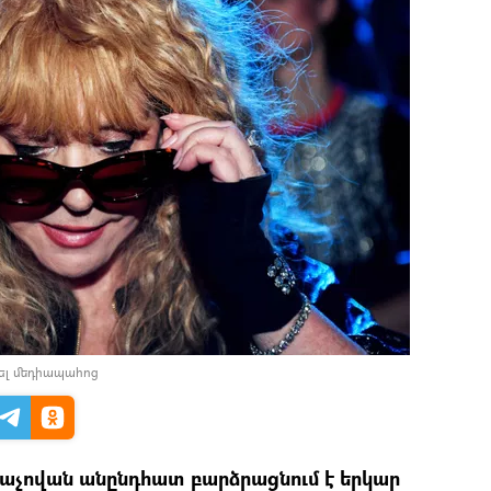
ել մեդիապահոց
գաչովան անընդհատ բարձրացնում է երկար