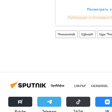
Посмотреть э
Публикация от Елизавета Г
Ռուսաստան
Աշխարհ
Ալլա Պո
Արմենիա
ԼՈՒՐԵՐ
ՀԱՅԱՍՏԱՆ
Rutube
Telegram
ТikТоk
VK