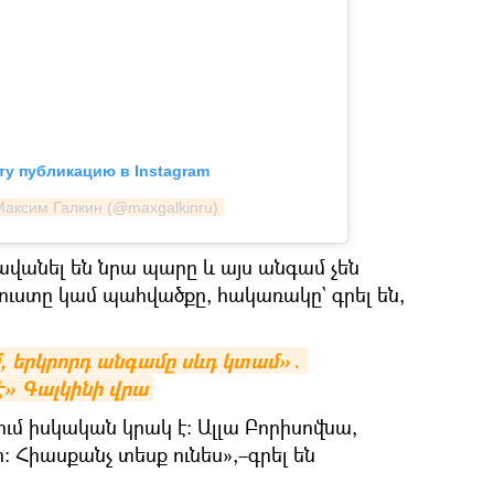
ту публикацию в Instagram
Максим Галкин (@maxgalkinru)
անել են նրա պարը և այս անգամ չեն
ուստը կամ պահվածքը, հակառակը` գրել են,
, երկրորդ անգամը սևդ կտամ»․ 
է» Գալկինի վրա
ւմ իսկական կրակ է։ Ալլա Բորիսովնա,
ր։ Հիասքանչ տեսք ունես»,–գրել են