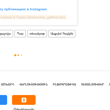
ту публикацию в Instagram
алкина & Гарри (@elizaveta_galkina.fan)
ւգաչովա
Պար
տեսանյութ
Մաքսիմ Գալկին
ԱՇԽԱՐՀ
ՎԵՐԼՈՒԾՈՒԹՅՈՒՆ
ԻՆՖՈԳՐԱՖԻԿԱ
ՏԵՍԱՆՅՈՒԹԵՐ
Odnoklassniki