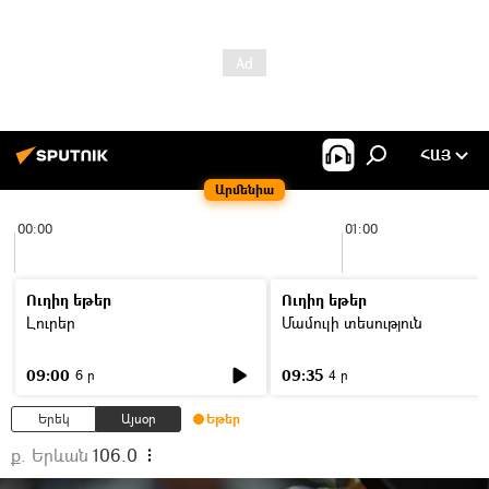
ՀԱՅ
Արմենիա
00:00
01:00
Ուղիղ եթեր
Ուղիղ եթեր
Լուրեր
Մամուլի տեսություն
09:00
09:35
6 ր
4 ր
Երեկ
Այսօր
Եթեր
ք. Երևան
106.0