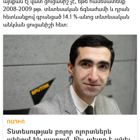
այնքան էլ վատ ցուցանիշ չէ, եթե համեմատենք
2008-2009 թթ. տնտեսական ճգնաժամի և դրան
հետևանքով գրանցած 14.1 %-անոց տնտեսական
անկման ցուցանիշի հետ։
ՌԱԴԻՈ
Տնտեսության բոլոր ոլորտներն
անկում են ապրում. ի՞նչ պետք է անել