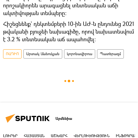
որոշակիորեն արագացնել տնտեսական աճի
ակտիվության տեմպերը։
Հիշեցնենք` դեկտեմբերի 10-ին ԱԺ-ն ընդունեց 2021
թվականի բյուջեի նախագիծը, որով նախատեսվում
է 3.2 % տնտեսական աճ ապահովել։
ՌԱԴԻՈ
Արտակ Մանուկյան
կորոնավիրուս
Պատերազմ
Արմենիա
ԼՈՒՐԵՐ
ՀԱՅԱՍՏԱՆ
ԱՇԽԱՐՀ
ՎԵՐԼՈՒԾՈՒԹՅՈՒՆ
ԻՆՖՈԳՐԱՖ