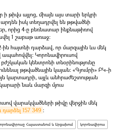
 ի թիվս այլոց, միայն այս տարի երկրի
 արդեն իսկ տեղադրվել են թթվածնի
եր, որից 4-ը բեռնատար ինքնաթիռով
վել 1 շաբաթ առաջ։
2-ին հայտնի դարձավ, որ մարզային ևս մեկ
վ ապահովվել։ Կորոնավիրուսով
 բժշկական կենտրոնի տնօրինությունը
 ունենալ թթվածնային կայան։ «Գյումրի» ԲԿ–ի
այն կարտադրի, այլև անհրաժեշտության
արարի նաև մարզի մյուս
ւսով վարակվածների թիվը վերջին մեկ
և դարձել 157 349
:
որոնավիրուսը Հայաստանում և Արցախում
կորոնավիրուս