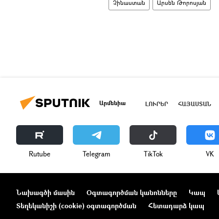
Չինաստան
Արսեն Թորոսյան
Արմենիա
ԼՈՒՐԵՐ
ՀԱՅԱՍՏԱՆ
Rutube
Telegram
ТikТоk
VK
Նախագծի մասին
Օգտագործման կանոնները
Կապ
Տեղեկանիշի (cookie) օգտագործման
Հետադարձ կապ