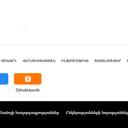
ԱՇԽԱՐՀ
ՎԵՐԼՈՒԾՈՒԹՅՈՒՆ
ԻՆՖՈԳՐԱՖԻԿԱ
ՏԵՍԱՆՅՈՒԹԵՐ
Odnoklassniki
Մամուլի հաղորդագրություններ
Ընկերությունների նորություննե