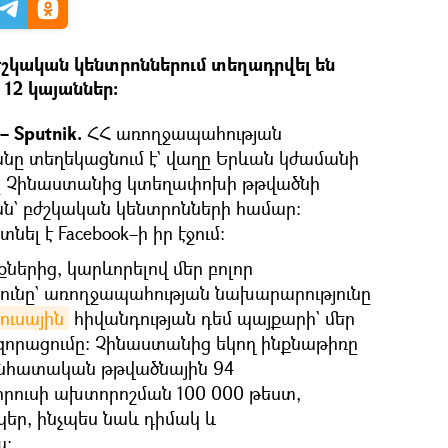
ժշկական կենտրոններում տեղադրվել են
12 կայաններ։
 Sputnik.
ՀՀ առողջապահության
ը տեղեկացնում է` վաղը Երևան կժամանի
ը Չինաստանից կտեղափոխի թթվածնի
ան` բժշկական կենտրոնների համար։
ել է Facebook–ի իր էջում։
երից, կարևորելով մեր բոլոր
ունը` առողջապահության նախարարությունը
ուսային
հիվանդության դեմ պայքարի` մեր
հզորացումը։ Չինաստանից եկող ինքնաթիռը
նհատական թթվածնային 94
րուսի ախտորոշման 100 000 թեստ,
կեր, ինչպես նաև դիմակ և
ա։