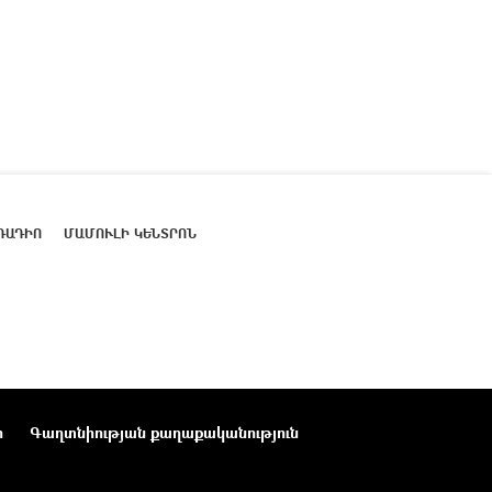
ՌԱԴԻՈ
ՄԱՄՈՒԼԻ ԿԵՆՏՐՈՆ
ր
Գաղտնիության քաղաքականություն