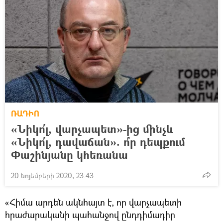
ՌԱԴԻՈ
«Նիկո՛լ, վարչապետ»-ից մինչև
«Նիկո՛լ, դավաճան». ո՞ր դեպքում
Փաշինյանը կհեռանա
20 նոյեմբերի 2020, 23:43
«Հիմա արդեն ակնհայտ է, որ վարչապետի
հրաժարականի պահանջով ընդդիմադիր