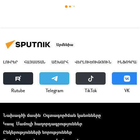
Արմենիա
ԼՈՒՐԵՐ
ՀԱՅԱՍՏԱՆ
ԱՇԽԱՐՀ
ՎԵՐԼՈՒԾՈՒԹՅՈՒՆ
ԻՆՖՈԳՐԱՖ
Rutube
Telegram
ТikТоk
VK
Նախագծի մասին
Օգտագործման կանոնները
Կապ
Մամուլի հաղորդագրություններ
Ընկերությունների նորություններ