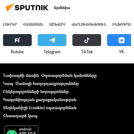
Արմենիա
ԼՈՒՐԵՐ
ՀԱՅԱՍՏԱՆ
ԱՇԽԱՐՀ
ՎԵՐԼՈՒԾՈՒԹՅՈՒՆ
ԻՆՖՈԳՐԱՖ
Rutube
Telegram
ТikТоk
VK
Նախագծի մասին
Օգտագործման կանոնները
Կապ
Մամուլի հաղորդագրություններ
Ընկերությունների նորություններ
Գաղտնիության քաղաքականություն
Տեղեկանիշի (cookie) օգտագործման
Հետադարձ կապ