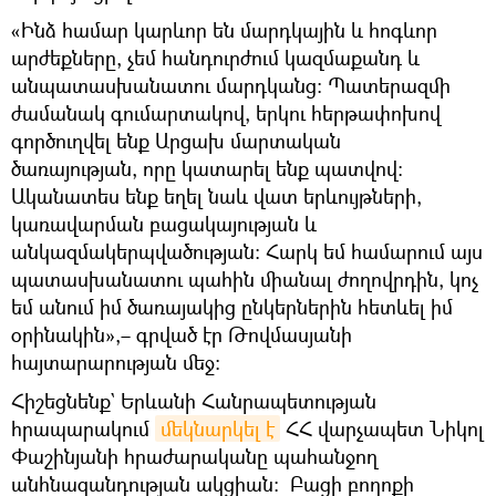
«Ինձ համար կարևոր են մարդկային և հոգևոր
արժեքները, չեմ հանդուրժում կազմաքանդ և
անպատասխանատու մարդկանց։ Պատերազմի
ժամանակ գումարտակով, երկու հերթափոխով
գործուղվել ենք Արցախ մարտական
ծառայության, որը կատարել ենք պատվով։
Ականատես ենք եղել նաև վատ երևույթների,
կառավարման բացակայության և
անկազմակերպվածության։ Հարկ եմ համարում այս
պատասխանատու պահին միանալ ժողովրդին, կոչ
եմ անում իմ ծառայակից ընկերներին հետևել իմ
օրինակին»,– գրված էր Թովմասյանի
հայտարարության մեջ։
Հիշեցնենք` Երևանի Հանրապետության
հրապարակում
մեկնարկել է
ՀՀ վարչապետ Նիկոլ
Փաշինյանի հրաժարականը պահանջող
անհնազանդության ակցիան։ Բացի բողոքի