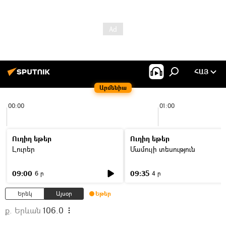
ՀԱՅ
Արմենիա
00:00
01:00
Ուղիղ եթեր
Ուղիղ եթեր
Լուրեր
Մամուլի տեսություն
09:00
09:35
6 ր
4 ր
Երեկ
Այսօր
Եթեր
ք. Երևան
106.0