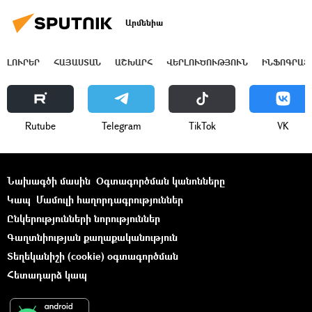
Արմենիա
ԼՈՒՐԵՐ
ՀԱՅԱՍՏԱՆ
ԱՇԽԱՐՀ
ՎԵՐԼՈՒԾՈՒԹՅՈՒՆ
ԻՆՖՈԳՐԱՖ
Rutube
Telegram
ТikТоk
VK
Նախագծի մասին
Օգտագործման կանոնները
Կապ
Մամուլի հաղորդագրություններ
Ընկերությունների նորություններ
Գաղտնիության քաղաքականություն
Տեղեկանիշի (cookie) օգտագործման
Հետադարձ կապ