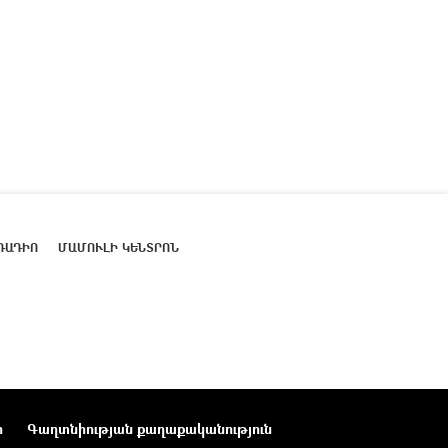
ՌԱԴԻՈ
ՄԱՄՈՒԼԻ ԿԵՆՏՐՈՆ
ր
Գաղտնիության քաղաքականություն