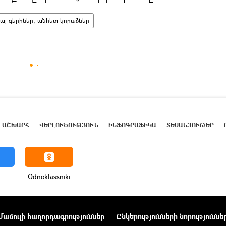
այ գերիներ, անհետ կորածներ
ԱՇԽԱՐՀ
ՎԵՐԼՈՒԾՈՒԹՅՈՒՆ
ԻՆՖՈԳՐԱՖԻԿԱ
ՏԵՍԱՆՅՈՒԹԵՐ
Odnoklassniki
Մամուլի հաղորդագրություններ
Ընկերությունների նորություննե