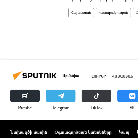
Հայաստան
հասարակություն
Հ
Արմենիա
ԼՈՒՐԵՐ
ՀԱՅԱՍՏԱՆ
Rutube
Telegram
ТikТоk
VK
Նախագծի մասին
Օգտագործման կանոնները
Կապ