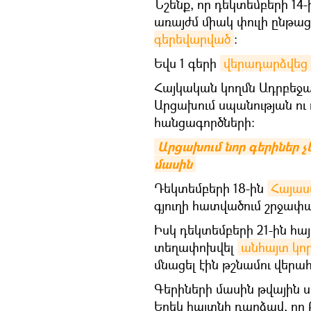
Նշենք, որ դեկտեմբերի 1
առայժմ միակ փուլի ընթա
գերեվարված
։
Եվս 1 գերի
վերադարձվեց
Հայկական կողմն Ադրբեջան
Արցախում սպանության ո
հանցագործների։
Արցախում նոր գերիներ չ
մասին
Դեկտեմբերի 18-ին
Հայաս
գյուղի հատվածում շրջափ
Իսկ դեկտեմբերի 21-ին հ
տեղափոխվել
անհայտ կո
մնացել էին թշնամու վեր
Գերիների մասին թվային ս
Երեկ հայտնի դարձավ, որ Բ