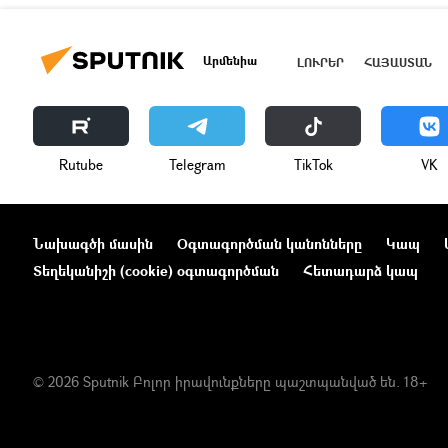
Արմենիա
ԼՈՒՐԵՐ
ՀԱՅԱՍՏԱՆ
Rutube
Telegram
ТikТоk
VK
Նախագծի մասին
Օգտագործման կանոնները
Կապ
Տեղեկանիշի (cookie) օգտագործման
Հետադարձ կապ
© 2026 Sputnik Բոլոր իրավունքները պաշտպանված են. 18+