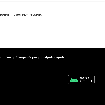
ՌԱԴԻՈ
ՄԱՄՈՒԼԻ ԿԵՆՏՐՈՆ
ր
Գաղտնիության քաղաքականություն