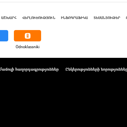
ԱՇԽԱՐՀ
ՎԵՐԼՈՒԾՈՒԹՅՈՒՆ
ԻՆՖՈԳՐԱՖԻԿԱ
ՏԵՍԱՆՅՈՒԹԵՐ
Odnoklassniki
Մամուլի հաղորդագրություններ
Ընկերությունների նորություննե