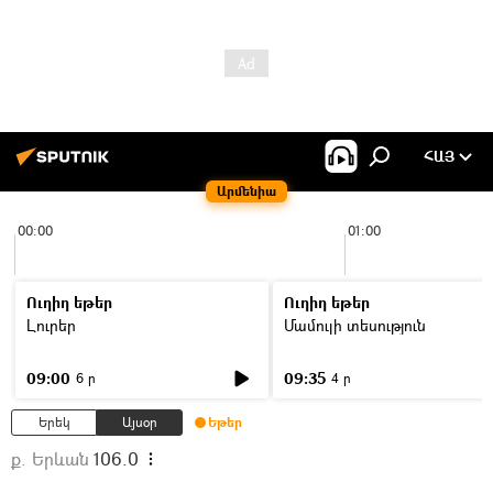
ՀԱՅ
Արմենիա
00:00
01:00
Ուղիղ եթեր
Ուղիղ եթեր
Լուրեր
Մամուլի տեսություն
09:00
09:35
6 ր
4 ր
Երեկ
Այսօր
Եթեր
ք. Երևան
106.0