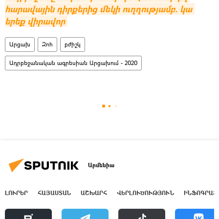
հարավային դիրքերից մեկի ուղղությամբ. կա 
երեք վիրավոր
Արցախ
Զոհ
բժիշկ
Ադրբեջանական ագրեսիան Արցախում - 2020
Արմենիա
ԼՈՒՐԵՐ
ՀԱՅԱՍՏԱՆ
ԱՇԽԱՐՀ
ՎԵՐԼՈՒԾՈՒԹՅՈՒՆ
ԻՆՖՈԳՐԱՖ