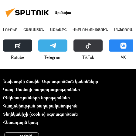
Արմենիա
ԼՈՒՐԵՐ
ՀԱՅԱՍՏԱՆ
ԱՇԽԱՐՀ
ՎԵՐԼՈՒԾՈՒԹՅՈՒՆ
ԻՆՖՈԳՐԱՖ
Rutube
Telegram
ТikТоk
VK
Նախագծի մասին
Օգտագործման կանոնները
Կապ
Մամուլի հաղորդագրություններ
Ընկերությունների նորություններ
Գաղտնիության քաղաքականություն
Տեղեկանիշի (cookie) օգտագործման
Հետադարձ կապ