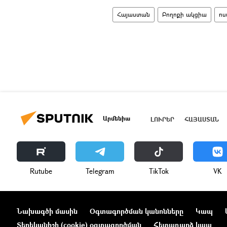
Հայաստան
Բողոքի ակցիա
ոս
Արմենիա
ԼՈՒՐԵՐ
ՀԱՅԱՍՏԱՆ
Rutube
Telegram
ТikТоk
VK
Նախագծի մասին
Օգտագործման կանոնները
Կապ
Տեղեկանիշի (cookie) օգտագործման
Հետադարձ կապ