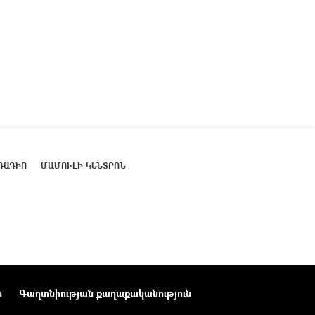
ՌԱԴԻՈ
ՄԱՄՈՒԼԻ ԿԵՆՏՐՈՆ
ր
Գաղտնիության քաղաքականություն