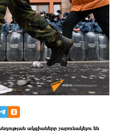
դության ակցիաները շարունակելու են