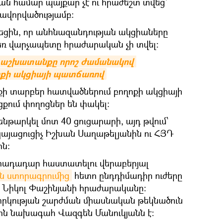
ան համար պայքար չէ ու հրաժեշտ տվեց՝
ավորվածությամբ։
ցին, որ անհնազանդության ակցիաները
դեռ վարչապետը հրաժարական չի տվել։
 աշխատանքը որոշ ժամանակով 
ոքի ակցիայի պատճառով
քի տարբեր հատվածներում բողոքի ակցիայի
քում փողոցներ են փակել։
նթարկել մոտ 40 ցուցարարի, այդ թվում՝
այացուցիչ Իշխան Սաղաթելյանին ու ՀՅԴ
ն։
հրադադար հաստատելու վերաբերյալ
ն ստորագրումից
հետո ընդդիմադիր ուժերը
 Նիկոլ Փաշինյանի հրաժարականը։
րկության շարժման միասնական թեկնածուն
ին նախագահ Վազգեն Մանուկյանն է։