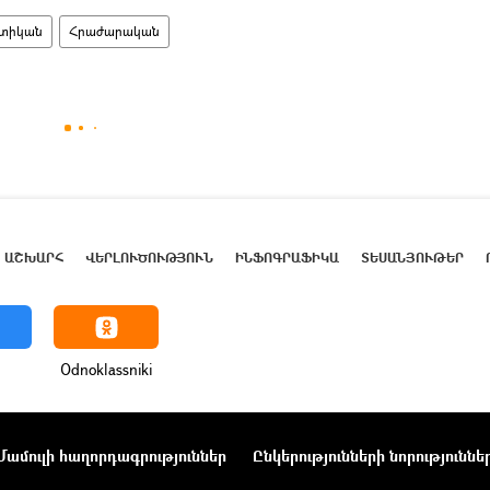
տիկան
Հրաժարական
ԱՇԽԱՐՀ
ՎԵՐԼՈՒԾՈՒԹՅՈՒՆ
ԻՆՖՈԳՐԱՖԻԿԱ
ՏԵՍԱՆՅՈՒԹԵՐ
Odnoklassniki
Մամուլի հաղորդագրություններ
Ընկերությունների նորություննե