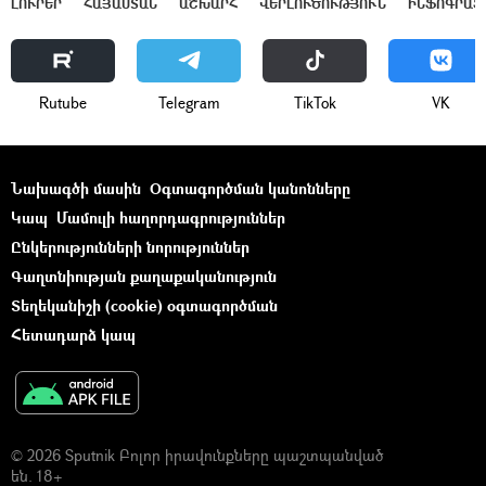
ԼՈՒՐԵՐ
ՀԱՅԱՍՏԱՆ
ԱՇԽԱՐՀ
ՎԵՐԼՈՒԾՈՒԹՅՈՒՆ
ԻՆՖՈԳՐԱՖ
Rutube
Telegram
ТikТоk
VK
Նախագծի մասին
Օգտագործման կանոնները
Կապ
Մամուլի հաղորդագրություններ
Ընկերությունների նորություններ
Գաղտնիության քաղաքականություն
Տեղեկանիշի (cookie) օգտագործման
Հետադարձ կապ
© 2026 Sputnik Բոլոր իրավունքները պաշտպանված
են. 18+