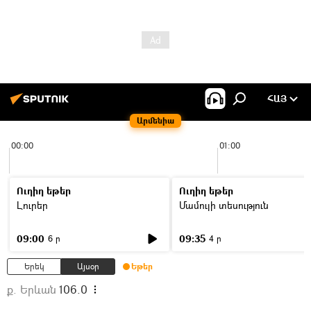
ՀԱՅ
Արմենիա
00:00
01:00
Ուղիղ եթեր
Ուղիղ եթեր
Լուրեր
Մամուլի տեսություն
09:00
09:35
6 ր
4 ր
Երեկ
Այսօր
Եթեր
ք. Երևան
106.0