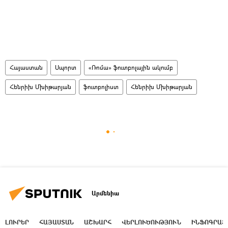
Հայաստան
Սպորտ
«Ռոմա» ֆուտբոլային ակումբ
Հենրիխ Մխիթարյան
ֆուտբոլիստ
Հենրիխ Մխիթարյան
Արմենիա
ԼՈՒՐԵՐ
ՀԱՅԱՍՏԱՆ
ԱՇԽԱՐՀ
ՎԵՐԼՈՒԾՈՒԹՅՈՒՆ
ԻՆՖՈԳՐԱՖ