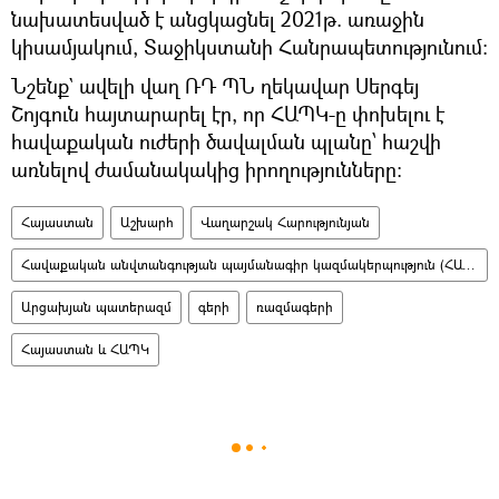
նախատեսված է անցկացնել 2021թ. առաջին
կիսամյակում, Տաջիկստանի Հանրապետությունում:
Նշենք` ավելի վաղ ՌԴ ՊՆ ղեկավար Սերգեյ
Շոյգուն հայտարարել էր, որ ՀԱՊԿ-ը փոխելու է
հավաքական ուժերի ծավալման պլանը՝ հաշվի
առնելով ժամանակակից իրողությունները։
Հայաստան
Աշխարհ
Վաղարշակ Հարությունյան
Հավաքական անվտանգության պայմանագիր կազմակերպություն (ՀԱՊԿ)
Արցախյան պատերազմ
գերի
ռազմագերի
Հայաստան և ՀԱՊԿ