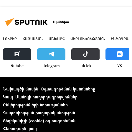
Արմենիա
ԼՈՒՐԵՐ
ՀԱՅԱՍՏԱՆ
ԱՇԽԱՐՀ
ՎԵՐԼՈՒԾՈՒԹՅՈՒՆ
ԻՆՖՈԳՐԱՖ
Rutube
Telegram
ТikТоk
VK
Նախագծի մասին
Օգտագործման կանոնները
Կապ
Մամուլի հաղորդագրություններ
Ընկերությունների նորություններ
Գաղտնիության քաղաքականություն
Տեղեկանիշի (cookie) օգտագործման
Հետադարձ կապ