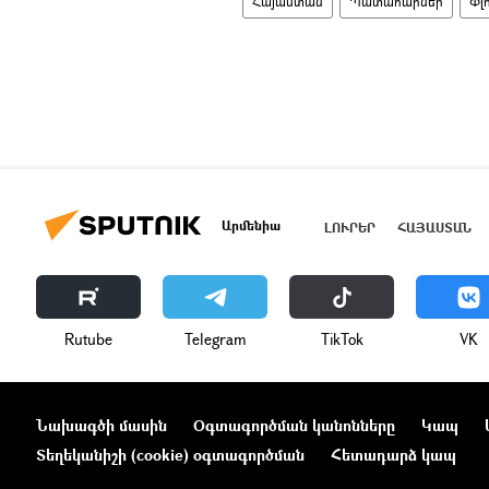
Հայաստան
Պատահարներ
Փլո
Արմենիա
ԼՈՒՐԵՐ
ՀԱՅԱՍՏԱՆ
Rutube
Telegram
ТikТоk
VK
Նախագծի մասին
Օգտագործման կանոնները
Կապ
Տեղեկանիշի (cookie) օգտագործման
Հետադարձ կապ