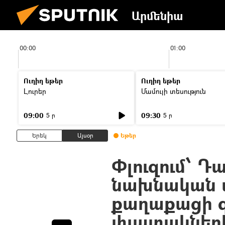
Արմենիա
00:00
01:00
Ուղիղ եթեր
Ուղիղ եթեր
Լուրեր
Մամուլի տեսություն
09:00
09:30
5 ր
5 ր
Երեկ
Այսօր
Եթեր
Փլուզում՝ Դ
նախնական տ
քաղաքացի գ
փլատակներ