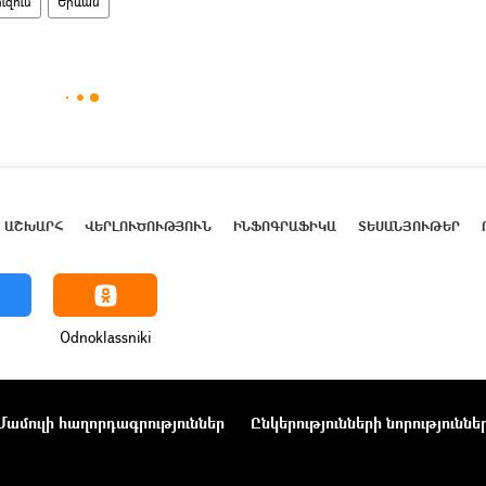
ւզում
Երևան
ԱՇԽԱՐՀ
ՎԵՐԼՈՒԾՈՒԹՅՈՒՆ
ԻՆՖՈԳՐԱՖԻԿԱ
ՏԵՍԱՆՅՈՒԹԵՐ
Odnoklassniki
Մամուլի հաղորդագրություններ
Ընկերությունների նորություննե