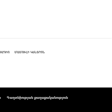
ՌԱԴԻՈ
ՄԱՄՈՒԼԻ ԿԵՆՏՐՈՆ
ր
Գաղտնիության քաղաքականություն