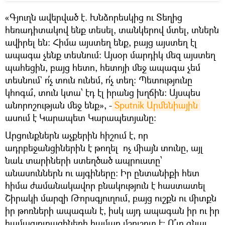
«Գյուղն ավերված է. Խնձորեսկից ու Տեղից
հեռադիտակով ենք տեսել, տանկերով մտել, տներն
ավիրել են։ Հիմա այստեղ ենք, բայց այստեղ էլ
ապագա չենք տեսնում։ Այսօր մարդիկ մեզ այստեղ
պահեցին, բայց հետո, հետոյի մեջ ապագա չեմ
տեսնում` ո՛չ տուն ունեմ, ո՛չ տեղ: Պետությունը
կհոգա՞, տուն կտա՝ էդ էլ իրանց խղճին: Այսպես
անորոշության մեջ ենք», -
Sputnik Արմենիային
ասում է Կարապետ Կարապետյանը:
Արցունքներն աչքերին հիշում է, որ
ադրբեջանցիներին է թողել ոչ միայն տունը, այլ
նաև տարիների ստեղծած ապրուստը՝
անասուններն ու այգիները: Իր ընտանիքի հետ
հիմա ժամանակավոր բնակություն է հաստատել
Շիրակի մարզի Թորսգյուղում, բայց ուշքն ու միտքն
իր թոռների ապագան է, իսկ այդ ապագան իր ու իր
համագյուղացիների համար մշուշոտ է։ Ո՞ւր գնալ,