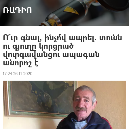
ՌԱԴԻՈ
Ո՞ւր գնալ, ինչո՞վ ապրել. տունն
ու գյուղը կորցրած
վուրգավանցու ապագան
անորոշ է
17:24 26.11.2020