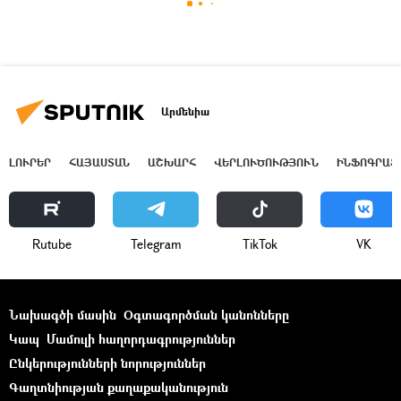
Արմենիա
ԼՈՒՐԵՐ
ՀԱՅԱՍՏԱՆ
ԱՇԽԱՐՀ
ՎԵՐԼՈՒԾՈՒԹՅՈՒՆ
ԻՆՖՈԳՐԱՖ
Rutube
Telegram
ТikТоk
VK
Նախագծի մասին
Օգտագործման կանոնները
Կապ
Մամուլի հաղորդագրություններ
Ընկերությունների նորություններ
Գաղտնիության քաղաքականություն