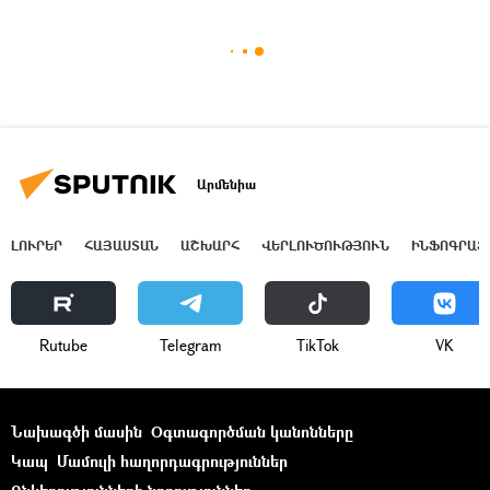
Արմենիա
ԼՈՒՐԵՐ
ՀԱՅԱՍՏԱՆ
ԱՇԽԱՐՀ
ՎԵՐԼՈՒԾՈՒԹՅՈՒՆ
ԻՆՖՈԳՐԱՖ
Rutube
Telegram
ТikТоk
VK
Նախագծի մասին
Օգտագործման կանոնները
Կապ
Մամուլի հաղորդագրություններ