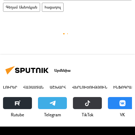
Գեղամ Մանուկյան
հացադուլ
Արմենիա
ԼՈՒՐԵՐ
ՀԱՅԱՍՏԱՆ
ԱՇԽԱՐՀ
ՎԵՐԼՈՒԾՈՒԹՅՈՒՆ
ԻՆՖՈԳՐԱՖ
Rutube
Telegram
ТikТоk
VK