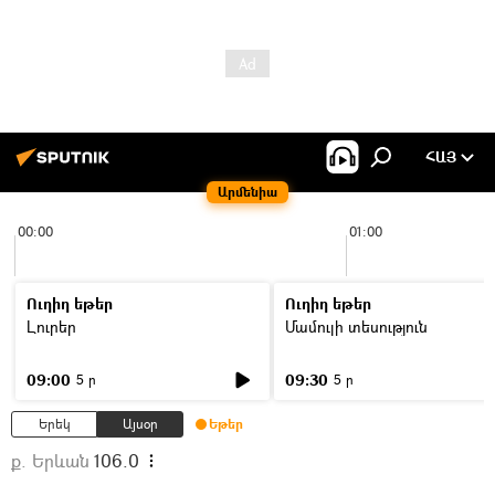
ՀԱՅ
Արմենիա
00:00
01:00
Ուղիղ եթեր
Ուղիղ եթեր
Լուրեր
Մամուլի տեսություն
09:00
09:30
5 ր
5 ր
Երեկ
Այսօր
Եթեր
ք. Երևան
106.0