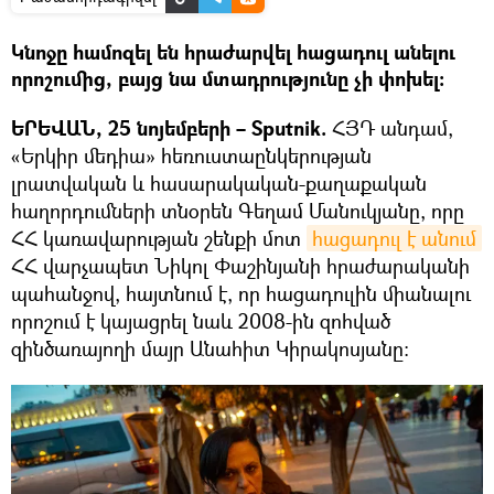
Կնոջը համոզել են հրաժարվել հացադուլ անելու
որոշումից, բայց նա մտադրությունը չի փոխել։
ԵՐԵՎԱՆ, 25 նոյեմբերի – Sputnik.
ՀՅԴ անդամ,
«Երկիր մեդիա» հեռուստաընկերության
լրատվական և հասարակական-քաղաքական
հաղորդումների տնօրեն Գեղամ Մանուկյանը, որը
ՀՀ կառավարության շենքի մոտ
հացադուլ է անում
ՀՀ վարչապետ Նիկոլ Փաշինյանի հրաժարականի
պահանջով, հայտնում է, որ հացադուլին միանալու
որոշում է կայացրել նաև 2008-ին զոհված
զինծառայողի մայր Անահիտ Կիրակոսյանը։