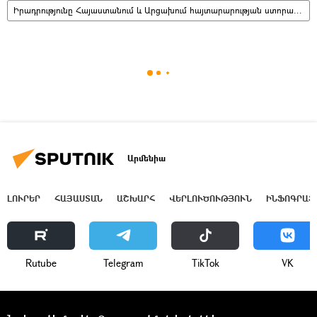
Իրադրությունը Հայաստանում և Արցախում հայտարարության ստորագրումից հետո
Արմենիա
ԼՈՒՐԵՐ
ՀԱՅԱՍՏԱՆ
ԱՇԽԱՐՀ
ՎԵՐԼՈՒԾՈՒԹՅՈՒՆ
ԻՆՖՈԳՐԱՖ
Rutube
Telegram
ТikТоk
VK