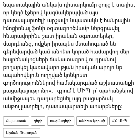
նպատակային անկախ դիտարկումը ցույց է տալիս,
որ կեղծ էջերով կազմակերպված այս
դատապարտելի արշավի նպատակն է հանրային
էմոցիոնալ ֆոնի օգտագործմամբ ներգրավել
հնարավորինս շատ իրական օգտատերեր,
մարդկանց, ովքեր իրապես մտահոգված են
գերեվարված կամ անհետ կորած համարվող մեր
հայրենակիցների ճակատագրով ու դրանով
քողարկել կառավարության իրական արդյունք
ապահովելուն ուղղված կոնկրետ
գործողություններով համակարգված աշխատանքի
բացակայությունը»,– գրում է ՄԻՊ–ը` պահանջելով
անմիջապես դադարեցնել այդ բացարձակ
անթույլատրելի, դատապարտելի արարքները:
Հայաստան
գերի
ռազմագերի
անհետ կորած
ՀՀ ՄԻՊ
Արման Թաթոյան