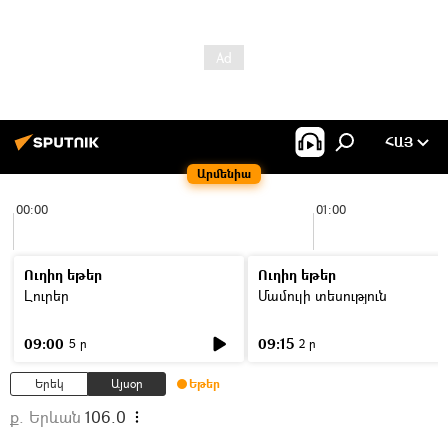
ՀԱՅ
Արմենիա
00:00
01:00
Ուղիղ եթեր
Ուղիղ եթեր
Լուրեր
Մամուլի տեսություն
09:00
09:15
5 ր
2 ր
Երեկ
Այսօր
Եթեր
ք. Երևան
106.0