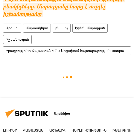
բնակիչները. Մարուքյանը հարց է ուղղել 
իշխանությանը
Արցախ
Մարտակերտ
բնակիչ
Էդմոն Մարուքյան
Իշխանություն
Իրադրությունը Հայաստանում և Արցախում հայտարարության ստորագրումից հետո
Արմենիա
ԼՈՒՐԵՐ
ՀԱՅԱՍՏԱՆ
ԱՇԽԱՐՀ
ՎԵՐԼՈՒԾՈՒԹՅՈՒՆ
ԻՆՖՈԳՐԱՖ