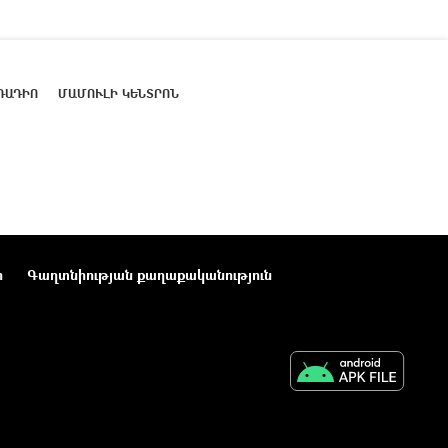
ՌԱԴԻՈ
ՄԱՄՈՒԼԻ ԿԵՆՏՐՈՆ
ր
Գաղտնիության քաղաքականություն