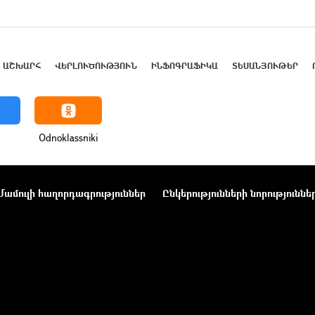
ԱՇԽԱՐՀ
ՎԵՐԼՈՒԾՈՒԹՅՈՒՆ
ԻՆՖՈԳՐԱՖԻԿԱ
ՏԵՍԱՆՅՈՒԹԵՐ
Odnoklassniki
Մամուլի հաղորդագրություններ
Ընկերությունների նորություննե