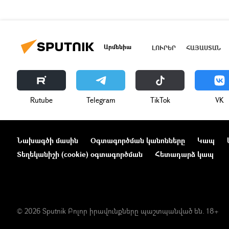
Արմենիա
ԼՈՒՐԵՐ
ՀԱՅԱՍՏԱՆ
Rutube
Telegram
ТikТоk
VK
Նախագծի մասին
Օգտագործման կանոնները
Կապ
Տեղեկանիշի (cookie) օգտագործման
Հետադարձ կապ
© 2026 Sputnik Բոլոր իրավունքները պաշտպանված են. 18+