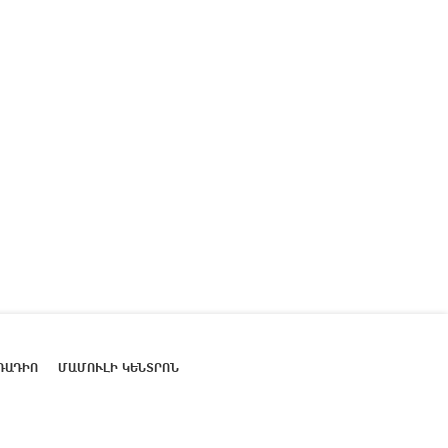
ՌԱԴԻՈ
ՄԱՄՈՒԼԻ ԿԵՆՏՐՈՆ