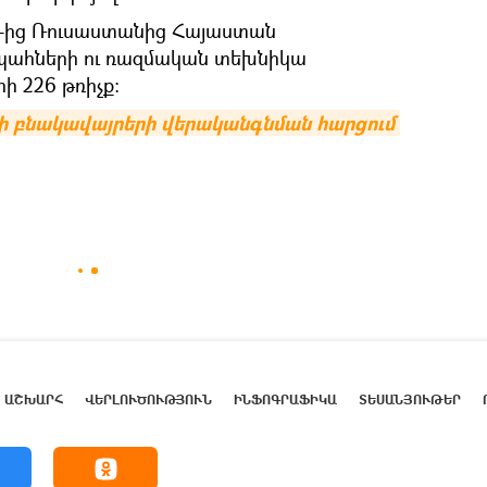
10-ից Ռուսաստանից Հայաստան
պահների ու ռազմական տեխնիկա
 226 թռիչք։
ի բնակավայրերի վերականգնման հարցում
ԱՇԽԱՐՀ
ՎԵՐԼՈՒԾՈՒԹՅՈՒՆ
ԻՆՖՈԳՐԱՖԻԿԱ
ՏԵՍԱՆՅՈՒԹԵՐ