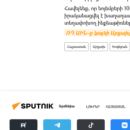
Հավելենք, որ նոյեմբերի 
իրականացվել է խաղաղա
տեղափոխող ինքնաթիռների
ՌԴ ԱԻՆ–ը կօգնի Արցախ
Հայաստան
Արցախ
հոգեբան
Արմենիա
ԼՈՒՐԵՐ
ՀԱՅԱՍՏԱՆ