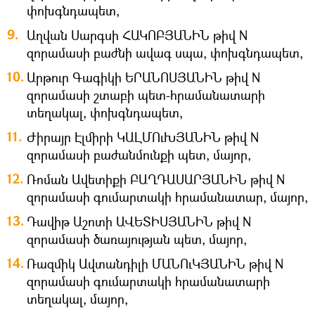
փոխգնդապետ,
Աղվան Սարգսի ՀԱԿՈԲՅԱՆԻՆ թիվ N
զորամասի բաժնի ավագ սպա, փոխգնդապետ,
Արթուր Գագիկի ԵՐԱՆՈՍՅԱՆԻՆ թիվ N
զորամասի շտաբի պետ-հրամանատարի
տեղակալ, փոխգնդապետ,
Ժիրայր Էլմիրի ԿԱԼՄՈւԽՅԱՆԻՆ թիվ N
զորամասի բաժանմունքի պետ, մայոր,
Ռոման Ավետիքի ԲԱՂԴԱՍԱՐՅԱՆԻՆ թիվ N
զորամասի գումարտակի հրամանատար, մայոր,
Դավիթ Աշոտի ԱՎԵՏԻՍՅԱՆԻՆ թիվ N
զորամասի ծառայության պետ, մայոր,
Ռազմիկ Ավտանդիլի ՄԱՆՈւԿՅԱՆԻՆ թիվ N
զորամասի գումարտակի հրամանատարի
տեղակալ, մայոր,