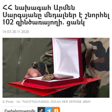
ՀՀ նախագահ Արմեն
Սարգսյանը մեդալներ է շնորհել
102 զինծառայողի. ցանկ
14:03 20.11.2020
© Photo :
ԱՀ ՊԱՇՏՊԱՆՈւԹՅԱՆ ԲԱՆԱԿ NKR DEFENSE ARMY
Բաժանորդագրվել