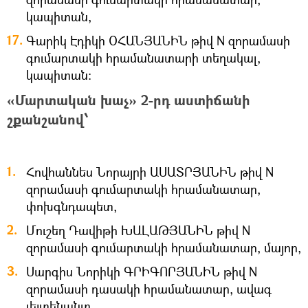
կապիտան,
Գարիկ Էդիկի ՕՀԱՆՅԱՆԻՆ թիվ N զորամասի
գումարտակի հրամանատարի տեղակալ,
կապիտան։
«Մարտական խաչ» 2-րդ աստիճանի
շքանշանով՝
Հովհաննես Նորայրի ԱՍԱՏՐՅԱՆԻՆ թիվ N
զորամասի գումարտակի հրամանատար,
փոխգնդապետ,
Մուշեղ Դավիթի ԽԱԼԱԹՅԱՆԻՆ թիվ N
զորամասի գումարտակի հրամանատար, մայոր,
Սարգիս Նորիկի ԳՐԻԳՈՐՅԱՆԻՆ թիվ N
զորամասի դասակի հրամանատար, ավագ
լեյտենանտ,