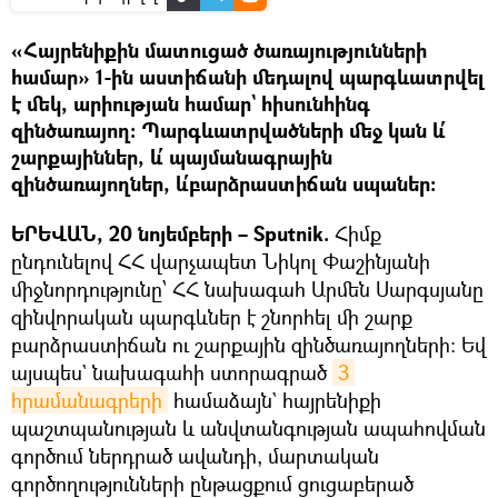
«Հայրենիքին մատուցած ծառայությունների
համար» 1-ին աստիճանի մեդալով պարգևատրվել
է մեկ, արիության համար` հիսունհինգ
զինծառայող։ Պարգևատրվածների մեջ կան և՛
շարքայիններ, և՛ պայմանագրային
զինծառայողներ, և՛բարձրաստիճան սպաներ։
ԵՐԵՎԱՆ, 20 նոյեմբերի – Sputnik.
Հիմք
ընդունելով ՀՀ վարչապետ Նիկոլ Փաշինյանի
միջնորդությունը՝ ՀՀ նախագահ Արմեն Սարգսյանը
զինվորական պարգևներ է շնորհել մի շարք
բարձրաստիճան ու շարքային զինծառայողների։ Եվ
այսպես` նախագահի ստորագրած
3 
հրամանագրերի
համաձայն`
հայրենիքի
պաշտպանության և անվտանգության ապահովման
գործում ներդրած ավանդի, մարտական
գործողությունների ընթացքում ցուցաբերած