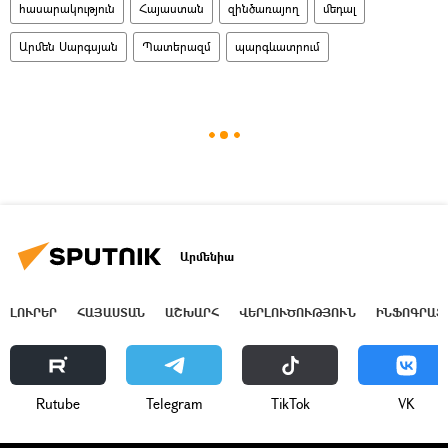
հասարակություն
Հայաստան
զինծառայող
մեդալ
Արմեն Սարգսյան
Պատերազմ
պարգևատրում
Արմենիա
ԼՈՒՐԵՐ
ՀԱՅԱՍՏԱՆ
ԱՇԽԱՐՀ
ՎԵՐԼՈՒԾՈՒԹՅՈՒՆ
ԻՆՖՈԳՐԱՖ
Rutube
Telegram
ТikТоk
VK