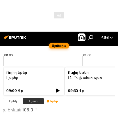
ՀԱՅ
Արմենիա
00:00
01:00
Ուղիղ եթեր
Ուղիղ եթեր
Լուրեր
Մամուլի տեսություն
09:00
09:35
6 ր
4 ր
Երեկ
Այսօր
Եթեր
ք. Երևան
106.0