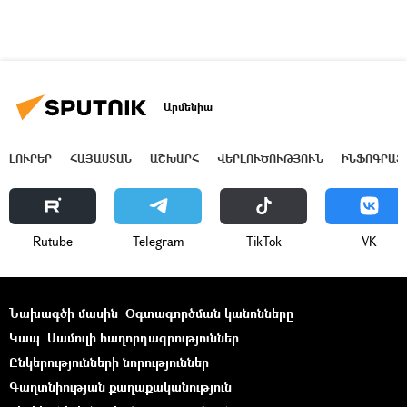
Արմենիա
ԼՈՒՐԵՐ
ՀԱՅԱՍՏԱՆ
ԱՇԽԱՐՀ
ՎԵՐԼՈՒԾՈՒԹՅՈՒՆ
ԻՆՖՈԳՐԱՖ
Rutube
Telegram
ТikТоk
VK
Նախագծի մասին
Օգտագործման կանոնները
Կապ
Մամուլի հաղորդագրություններ
Ընկերությունների նորություններ
Գաղտնիության քաղաքականություն