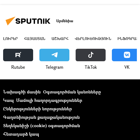
Արմենիա
ԼՈՒՐԵՐ
ՀԱՅԱՍՏԱՆ
ԱՇԽԱՐՀ
ՎԵՐԼՈՒԾՈՒԹՅՈՒՆ
ԻՆՖՈԳՐԱՖ
Rutube
Telegram
ТikТоk
VK
Նախագծի մասին
Օգտագործման կանոնները
Կապ
Մամուլի հաղորդագրություններ
Ընկերությունների նորություններ
Գաղտնիության քաղաքականություն
Տեղեկանիշի (cookie) օգտագործման
Հետադարձ կապ