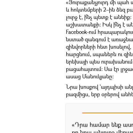
«Յուրաքանչյուրդ մի պահ 
և հոկտեմբերի 2–ին ձեզ 
լուրջ է, ի՞նչ պետք է անե
աշխատանքի։ Իսկ ի՞նչ է ա
Facebook-ում հրապարակու
նստած զանգում է առաջնա
զինվորների հետ խոսելով
հարցնում, սպաներն ու զի
երեխայի պես ուրախանում 
բացահայտում։ Սա էր լրջա
ասաց Մանուկյանը։
Նրա խոսքով `այդպիսի անլ
բազմիցս, երբ օրերով անհետ
«Դրա համար ենք ասո
որ նրա անլուրջ վերաբ