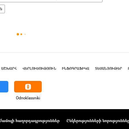
ան
ԱՇԽԱՐՀ
ՎԵՐԼՈՒԾՈՒԹՅՈՒՆ
ԻՆՖՈԳՐԱՖԻԿԱ
ՏԵՍԱՆՅՈՒԹԵՐ
Odnoklassniki
Մամուլի հաղորդագրություններ
Ընկերությունների նորություննե