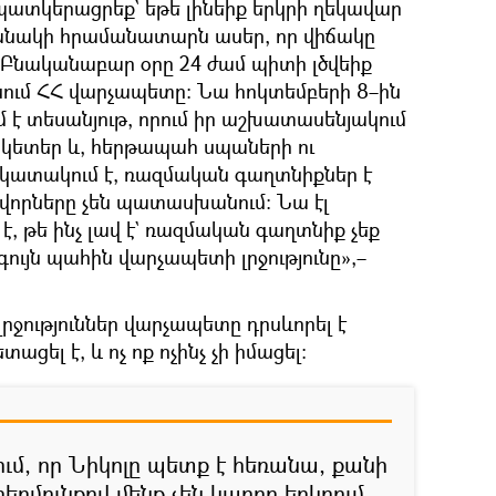
պատկերացրեք` եթե լինեիք երկրի ղեկավար
բանակի հրամանատարն ասեր, որ վիճակը
իք։ Բնականաբար օրը 24 ժամ պիտի լծվեիք
նում ՀՀ վարչապետը։ Նա հոկտեմբերի 8–ին
մ է տեսանյութ, որում իր աշխատասենյակում
կետեր և, հերթապահ սպաների ու
, կատակում է, ռազմական գաղտնիքներ է
նվորները չեն պատասխանում։ Նա էլ
է, թե ինչ լավ է` ռազմական գաղտնիք չեք
գույն պահին վարչապետի լրջությունը»,–
րջություններ վարչապետը դրսևորել է
ացել է, և ոչ ոք ոչինչ չի իմացել։
ւմ, որ Նիկոլը պետք է հեռանա, քանի
երմունքով մենք չեն կարող երկրում