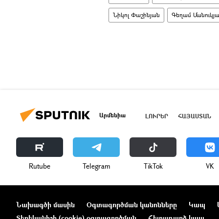
Նիկոլ Փաշինյան
Գեղամ Մանուկյ
Արմենիա
ԼՈՒՐԵՐ
ՀԱՅԱՍՏԱՆ
Rutube
Telegram
ТikТоk
VK
Նախագծի մասին
Օգտագործման կանոնները
Կապ
Տեղեկանիշի (cookie) օգտագործման
Հետադարձ կապ