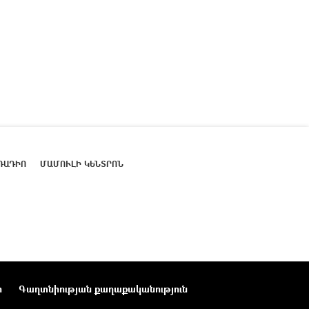
ՌԱԴԻՈ
ՄԱՄՈՒԼԻ ԿԵՆՏՐՈՆ
ր
Գաղտնիության քաղաքականություն