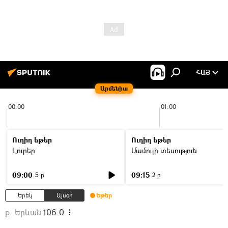
ՀԱՅ
Արմենիա
00:00
01:00
Ուղիղ եթեր
Ուղիղ եթեր
Լուրեր
Մամուլի տեսություն
09:00
09:15
5 ր
2 ր
Երեկ
Այսօր
Եթեր
ք. Երևան
106.0