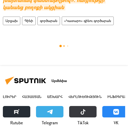
խայտառակ փաստաթղթով». հադրութցի 
կանանց բողոքի ակցիան
Արցախ
Գինի
գործարան
«Կատարո» գինու գործարան
Արմենիա
ԼՈՒՐԵՐ
ՀԱՅԱՍՏԱՆ
ԱՇԽԱՐՀ
ՎԵՐԼՈՒԾՈՒԹՅՈՒՆ
ԻՆՖՈԳՐԱՖ
Rutube
Telegram
ТikТоk
VK