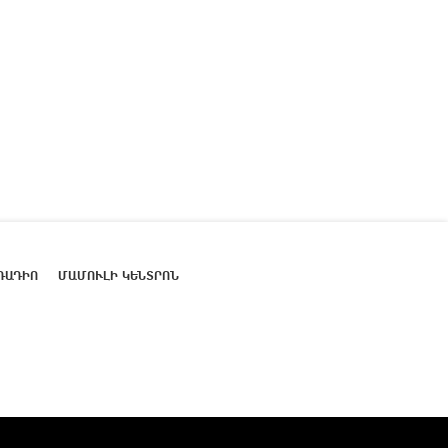
ՌԱԴԻՈ
ՄԱՄՈՒԼԻ ԿԵՆՏՐՈՆ