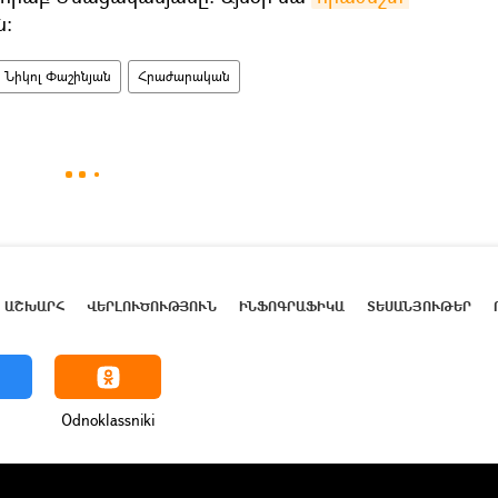
։
Նիկոլ Փաշինյան
Հրաժարական
ԱՇԽԱՐՀ
ՎԵՐԼՈՒԾՈՒԹՅՈՒՆ
ԻՆՖՈԳՐԱՖԻԿԱ
ՏԵՍԱՆՅՈՒԹԵՐ
Odnoklassniki