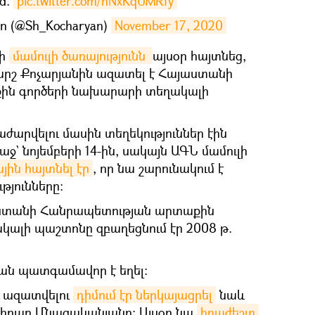
ed.
pic.twitter.com/nNxKqUMRfy
an (@Sh_Kocharyan)
November 17, 2020
տի
մամուլի ծառայությունն 
այսօր հայտնեց,
արշ Քոչարյանին ազատել է Հայաստանի
ին գործերի նախարարի տեղակալի
ժարվելու մասին տեղեկություններ էին
ջ` նոյեմբերի 14-ին, սակայն ԱԳՆ մամուլի
ային հայտնել էր
, որ նա շարունակում է
յունները։
աստանի Հանրապետության արտաքին
ալի պաշտոնը զբաղեցնում էր 2008 թ.
ման պատգամավոր է եղել։
ց ազատվելու
դիմում էր ներկայացրել
նաև
հրաբ Մնացականյանը։ Այսօր նա
հրաժեշտ 