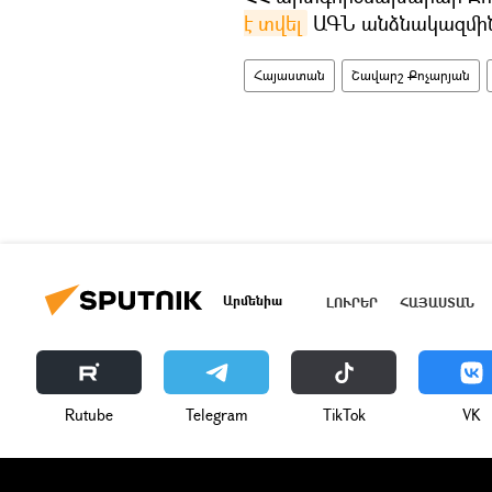
է տվել
ԱԳՆ անձնակազմին
Հայաստան
Շավարշ Քոչարյան
Արմենիա
ԼՈՒՐԵՐ
ՀԱՅԱՍՏԱՆ
Rutube
Telegram
ТikТоk
VK