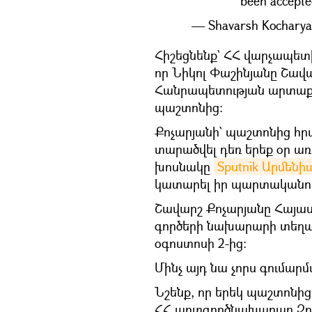
been accept
— Shavarsh Kochary
​Հիշեցնենք` ՀՀ վարչապե
որ Նիկոլ Փաշինյանը Շավ
Հանրապետության արտաք
պաշտոնից:
Քոչարյանի` պաշտոնից հրա
տարածվել դեռ երեք օր առա
խոսնակը
Sputnik Արմենի
կատարել իր պարտականութ
Շավարշ Քոչարյանը Հայ
գործերի նախարարի տեղակ
օգոստոսի 2-ից։
Մինչ այդ նա չորս գումար
Նշենք, որ երեկ պաշտոնի
ՀՀ արտգործնախարար Զո