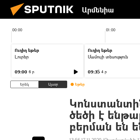
Արմենիա
00:00
01:00
Ուղիղ եթեր
Ուղիղ եթեր
Լուրեր
Մամուլի տեսություն
09:00
09:35
6 ր
4 ր
Երեկ
Այսօր
Եթեր
Կոնստանտին
ծեծի է ենթա
բերման են 
13:56 17.11.2020
(Թարմացված է:
1