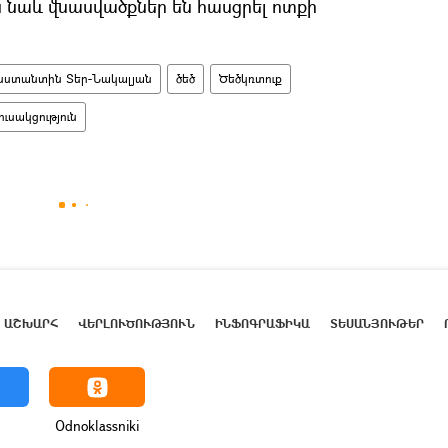
ես նաև վնասվածքներ են հասցրել ոտքի
նստանտին Տեր-Նակալյան
ծեծ
Ծեծկռտուք
ւսակցություն
ԱՇԽԱՐՀ
ՎԵՐԼՈՒԾՈՒԹՅՈՒՆ
ԻՆՖՈԳՐԱՖԻԿԱ
ՏԵՍԱՆՅՈՒԹԵՐ
Odnoklassniki