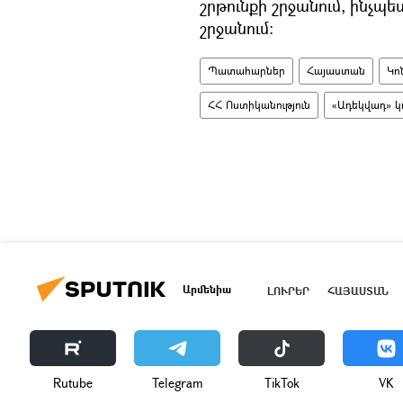
շրթունքի շրջանում, ինչպ
շրջանում։
Պատահարներ
Հայաստան
Կո
ՀՀ Ոստիկանություն
«Ադեկվադ» կո
Արմենիա
ԼՈՒՐԵՐ
ՀԱՅԱՍՏԱՆ
Rutube
Telegram
ТikТоk
VK