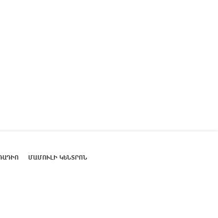
ՌԱԴԻՈ
ՄԱՄՈՒԼԻ ԿԵՆՏՐՈՆ