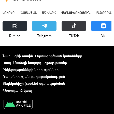
ԼՈՒՐԵՐ
ՀԱՅԱՍՏԱՆ
ԱՇԽԱՐՀ
ՎԵՐԼՈՒԾՈՒԹՅՈՒՆ
ԻՆՖՈԳՐԱՖ
Rutube
Telegram
ТikТоk
VK
Նախագծի մասին
Օգտագործման կանոնները
Կապ
Մամուլի հաղորդագրություններ
Ընկերությունների նորություններ
Գաղտնիության քաղաքականություն
Տեղեկանիշի (cookie) օգտագործման
Հետադարձ կապ