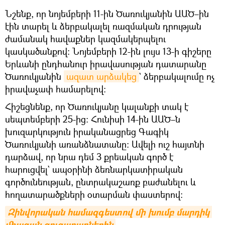
Նշենք, որ նոյեմբերի 11-ին Ծառուկյանին ԱԱԾ–ին
էին տարել և ձերբակալել ռազմական դրության
ժամանակ հավաքներ կազմակերպելու
կասկածանքով։ Նոյեմբերի 12-ին լույս 13-ի գիշերը
Երևանի ընդհանուր իրավասության դատարանը
Ծառուկյանին
ազատ արձակեց
` ձերբակալումը ոչ
իրավաչափ համարելով։
Հիշեցնենք, որ Ծառուկյանը կալանքի տակ է
սեպտեմբերի 25-ից։ Հունիսի 14-ին ԱԱԾ–ն
խուզարկություն իրականացրեց Գագիկ
Ծառուկյանի առանձնատանը: Ավելի ուշ հայտնի
դարձավ, որ նրա դեմ 3 քրեական գործ է
հարուցվել` ապօրինի ձեռնարկատիրական
գործունեության, ընտրակաշառք բաժանելու և
հողատարածքների օտարման փաստերով։
Զինվորական համազգեստով մի խումբ մարդիկ 
միացան ցուցարարներին