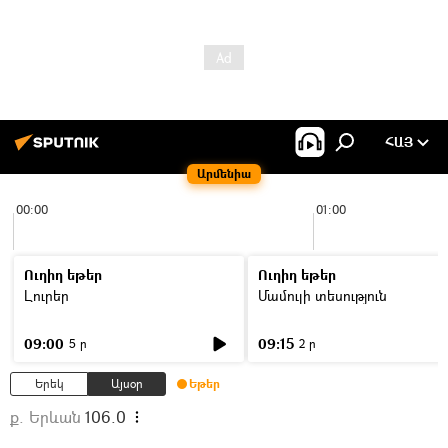
ՀԱՅ
Արմենիա
00:00
01:00
Ուղիղ եթեր
Ուղիղ եթեր
Լուրեր
Մամուլի տեսություն
09:00
09:15
5 ր
2 ր
Երեկ
Այսօր
Եթեր
ք. Երևան
106.0