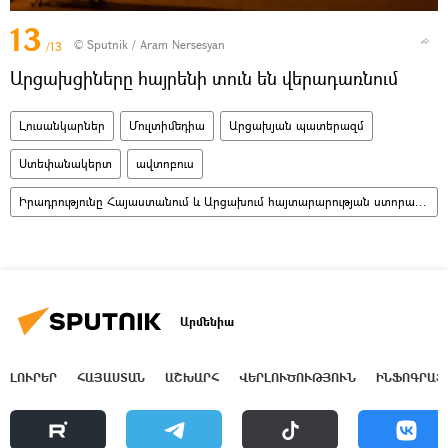
13
© Sputnik / Aram Nersesyan
/13
Արցախցիները հայրենի տուն են վերադառնում
Լուսանկարներ
Մուլտիմեդիա
Արցախյան պատերազմ
Ստեփանակերտ
ավտոբուս
Իրադրությունը Հայաստանում և Արցախում հայտարարության ստորագրումից հետո
Արմենիա
ԼՈՒՐԵՐ
ՀԱՅԱՍՏԱՆ
ԱՇԽԱՐՀ
ՎԵՐԼՈՒԾՈՒԹՅՈՒՆ
ԻՆՖՈԳՐԱՖ