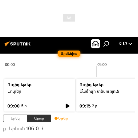
ՀԱՅ
Արմենիա
00:00
01:00
Ուղիղ եթեր
Ուղիղ եթեր
Լուրեր
Մամուլի տեսություն
09:00
09:15
5 ր
2 ր
Երեկ
Այսօր
Եթեր
ք. Երևան
106.0