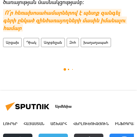
ծառայության մասնակցությամբ:
Ո՞ր հեռախոսահամարներով է պետք զանգել 
գերի ընկած զինծառայողների մասին իմանալու 
համար
Արցախ
Դիակ
Ադրբեջան
Զոհ
խաղաղապահ
Արմենիա
ԼՈՒՐԵՐ
ՀԱՅԱՍՏԱՆ
ԱՇԽԱՐՀ
ՎԵՐԼՈՒԾՈՒԹՅՈՒՆ
ԻՆՖՈԳՐԱՖ