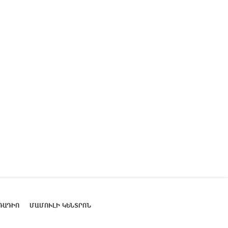
ՌԱԴԻՈ
ՄԱՄՈՒԼԻ ԿԵՆՏՐՈՆ