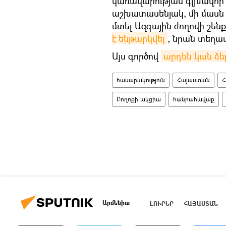
կառավարության գլխավոր
աշխատասենյակ, մի մասն 
մտել Ազգային ժողովի շ
է ենթարկվել
, նրան տեղա
Այս գործով
արդեն կան ձ
հասարակություն
Հայաստան
Հ
Բողոքի ակցիա
հանրահավաք
Արմենիա
ԼՈՒՐԵՐ
ՀԱՅԱՍՏԱՆ