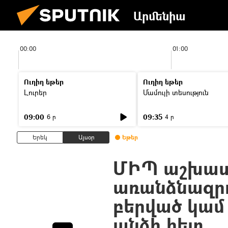
Արմենիա
00:00
01:00
Ուղիղ եթեր
Ուղիղ եթեր
Լուրեր
Մամուլի տեսություն
09:00
09:35
6 ր
4 ր
Երեկ
Այսօր
Եթեր
ՄԻՊ աշխատ
առանձնազրու
բերված կամ
անձի հետ