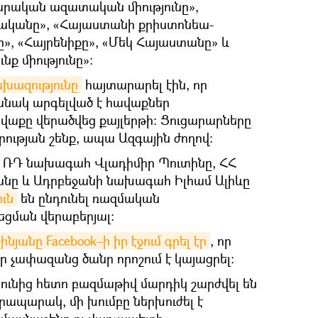
րական ազատական միությունը»,
կանը», «Հայաստանի քրիստոնեա-
», «Հայրենիքը», «Մեկ Հայաստանը» և
ք միությունը»:
խազությունը
հայտարարել էին, որ
անակ արգելված է հավաքներ
աքը վերածվեց քայլերթի։ Ցուցարարները
ության շենք, ապա Ազգային ժողով։
ին ՌԴ նախագահ Վլադիմիր Պուտինը, ՀՀ
անը և Ադրբեջանի նախագահ Իլհամ Ալիևը
ւն
են ընդունել ռազմական
եցման վերաբերյալ։
յանը Facebook–ի իր էջում գրել էր
, որ
ր չափազանց ծանր որոշում է կայացրել:
ունից հետո բազմաթիվ մարդիկ շարժվել են
ապարակ, մի խումբը ներխուժել է