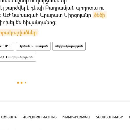
 մասնաշենք ու վարչապետի
էլ շարժվել է դեպի Բաղրամյան պողոտա ու
ենք։ ԱԺ նախագահ Արարատ Միրզոյանը
ծեծի 
փոխել են հիվանդանոց։
երբակալվածներ
։
Հ ՄԻՊ
Արման Թաթոյան
Ձերբակալություն
ՀՀ Ոստիկանություն
ԱՇԽԱՐՀ
ՎԵՐԼՈՒԾՈՒԹՅՈՒՆ
ԻՆՖՈԳՐԱՖԻԿԱ
ՏԵՍԱՆՅՈՒԹԵՐ