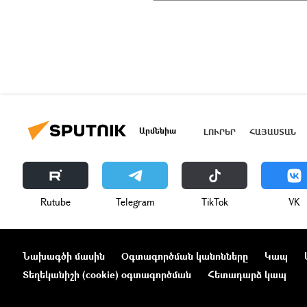
Արմենիա
ԼՈՒՐԵՐ
ՀԱՅԱՍՏԱՆ
Rutube
Telegram
ТikТоk
VK
Նախագծի մասին
Օգտագործման կանոնները
Կապ
Տեղեկանիշի (cookie) օգտագործման
Հետադարձ կապ