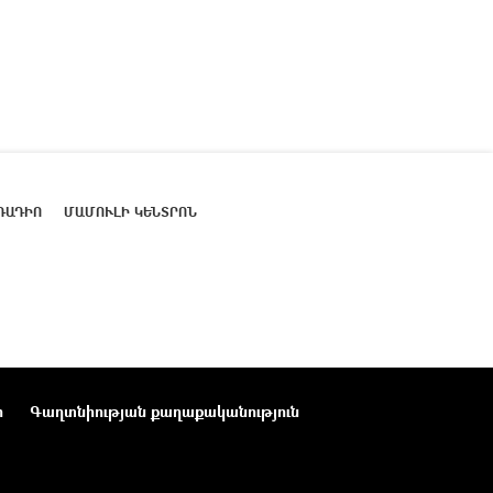
ՌԱԴԻՈ
ՄԱՄՈՒԼԻ ԿԵՆՏՐՈՆ
ր
Գաղտնիության քաղաքականություն