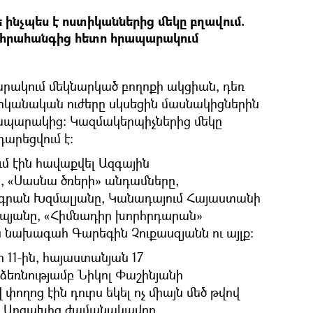
թե ինչպես է ոստիկաններից մեկը բղավում.
դ հրահանգից հետո հրապարակում
րակում մեկնարկած բողոքի ակցիան, դեռ
իկանական ուժերը սկսեցին մասնակիցներին
հրապարակից։ Կազմակերպիչներից մեկը
արեցվում է։
 էին հավաքվել Ազգային
 «Սասնա ծռերի» անդամները,
գրան Խզմալյանը, Կանադայում Հայաստանի
յանը, «Հիմնադիր խորհրդարան»
նախագահ Գարեգին Չուքասզյանն ու այլք։
ի 11-ին, հայաստանյան 17
ձեռնությամբ Նիկոլ Փաշինյանի
ղոց էին դուրս եկել ոչ միայն մեծ թվով
 ՝ Արցախից ժամանակավոր