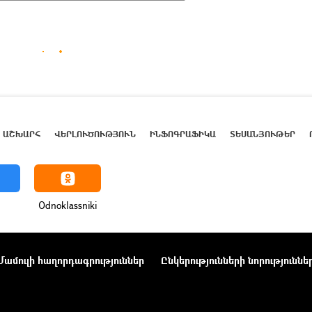
ԱՇԽԱՐՀ
ՎԵՐԼՈՒԾՈՒԹՅՈՒՆ
ԻՆՖՈԳՐԱՖԻԿԱ
ՏԵՍԱՆՅՈՒԹԵՐ
Odnoklassniki
Մամուլի հաղորդագրություններ
Ընկերությունների նորություննե