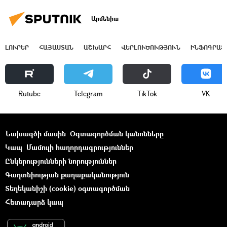
Արմենիա
ԼՈՒՐԵՐ
ՀԱՅԱՍՏԱՆ
ԱՇԽԱՐՀ
ՎԵՐԼՈՒԾՈՒԹՅՈՒՆ
ԻՆՖՈԳՐԱՖ
Rutube
Telegram
ТikТоk
VK
Նախագծի մասին
Օգտագործման կանոնները
Կապ
Մամուլի հաղորդագրություններ
Ընկերությունների նորություններ
Գաղտնիության քաղաքականություն
Տեղեկանիշի (cookie) օգտագործման
Հետադարձ կապ