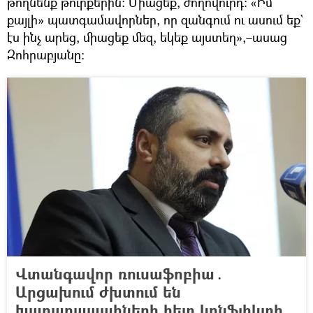
թողնենք թուրքերին։ Միացեք, ժողովուրդ։ «Իմ
քայլի» պատգամավորներ, որ զանգում ու ասում եք`
էս ինչ արեց, միացեք մեզ, եկեք այստեղ»,–ասաց
Զոհրաբյանը։
Վտանգավոր ռուսաֆոբիա․
Արցախում ժխտում են
խաղաղապահների հետ կոնֆլիկտի