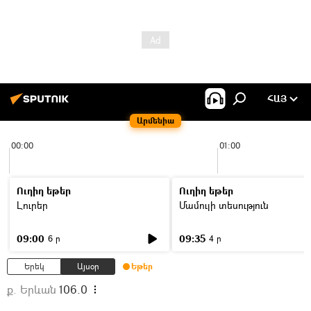
ՀԱՅ
Արմենիա
00:00
01:00
Ուղիղ եթեր
Ուղիղ եթեր
Լուրեր
Մամուլի տեսություն
09:00
09:35
6 ր
4 ր
Երեկ
Այսօր
Եթեր
ք. Երևան
106.0