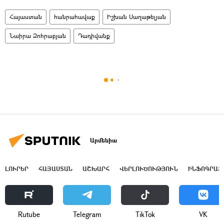
Հայաստան
հանրահավաք
Իշխան Սաղաթելյան
Նաիրա Զոհրաբյան
Դադիվանք
Արմենիա
ԼՈՒՐԵՐ
ՀԱՅԱՍՏԱՆ
ԱՇԽԱՐՀ
ՎԵՐԼՈՒԾՈՒԹՅՈՒՆ
ԻՆՖՈԳՐԱՖ
Rutube
Telegram
ТikТоk
VK