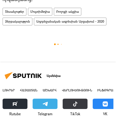
Տեսանյութեր
Մուլտիմեդիա
Բողոքի ակցիա
Ձերբակալություն
Ադրբեջանական ագրեսիան Արցախում - 2020
Արմենիա
ԼՈՒՐԵՐ
ՀԱՅԱՍՏԱՆ
ԱՇԽԱՐՀ
ՎԵՐԼՈՒԾՈՒԹՅՈՒՆ
ԻՆՖՈԳՐԱՖ
Rutube
Telegram
ТikТоk
VK