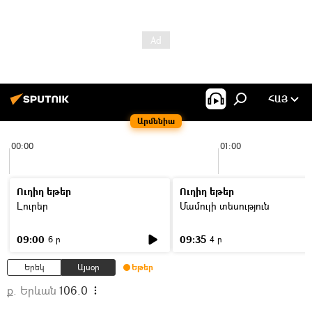
ՀԱՅ
Արմենիա
00:00
01:00
Ուղիղ եթեր
Ուղիղ եթեր
Լուրեր
Մամուլի տեսություն
09:00
09:35
6 ր
4 ր
Երեկ
Այսօր
Եթեր
ք. Երևան
106.0