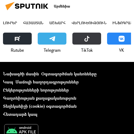
Արմենիա
ԼՈՒՐԵՐ
ՀԱՅԱՍՏԱՆ
ԱՇԽԱՐՀ
ՎԵՐԼՈՒԾՈՒԹՅՈՒՆ
ԻՆՖՈԳՐԱՖ
Rutube
Telegram
ТikТоk
VK
Նախագծի մասին
Օգտագործման կանոնները
Կապ
Մամուլի հաղորդագրություններ
Ընկերությունների նորություններ
Գաղտնիության քաղաքականություն
Տեղեկանիշի (cookie) օգտագործման
Հետադարձ կապ