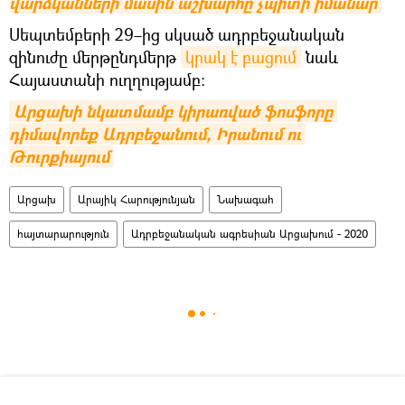
վարձկանների մասին աշխարհը չպիտի իմանար
Սեպտեմբերի 29–ից սկսած ադրբեջանական
զինուժը մերթընդմերթ
կրակ է բացում
նաև
Հայաստանի ուղղությամբ։
Արցախի նկատմամբ կիրառված ֆոսֆորը 
դիմավորեք Ադրբեջանում, Իրանում ու 
Թուրքիայում
Արցախ
Արայիկ Հարությունյան
Նախագահ
հայտարարություն
Ադրբեջանական ագրեսիան Արցախում - 2020