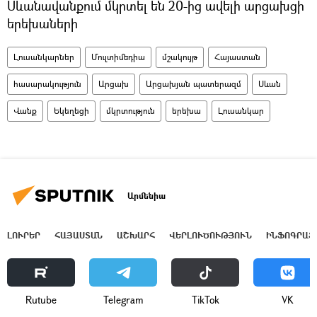
Սևանավանքում մկրտել են 20-ից ավելի արցախցի
երեխաների
Լուսանկարներ
Մուլտիմեդիա
մշակույթ
Հայաստան
հասարակություն
Արցախ
Արցախյան պատերազմ
Սևան
Վանք
Եկեղեցի
մկրտություն
երեխա
Լուսանկար
Արմենիա
ԼՈՒՐԵՐ
ՀԱՅԱՍՏԱՆ
ԱՇԽԱՐՀ
ՎԵՐԼՈՒԾՈՒԹՅՈՒՆ
ԻՆՖՈԳՐԱՖ
Rutube
Telegram
ТikТоk
VK