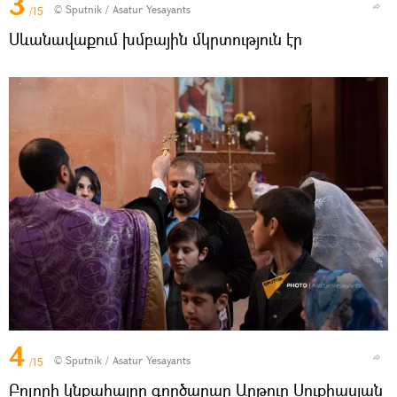
3
© Sputnik / Asatur Yesayants
/15
Սևանավաքում խմբային մկրտություն էր
4
© Sputnik / Asatur Yesayants
/15
Բոլորի կնքահայրը գործարար Արթուր Սուքիասյան