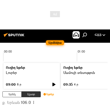
ՀԱՅ
Արմենիա
00:00
01:00
Ուղիղ եթեր
Ուղիղ եթեր
Լուրեր
Մամուլի տեսություն
09:00
09:35
6 ր
4 ր
Երեկ
Այսօր
Եթեր
ք. Երևան
106.0