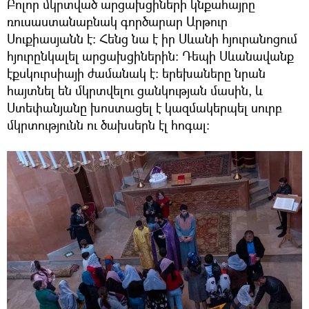
Բոլոր մկրտված արցախցիների կնքահայրը
ռուսաստանաբնակ գործարար Արթուր
Սուքիասյանն է։ Հենց նա է իր Սևանի հյուրանոցում
հյուրընկալել արցախցիներին։ Դեպի Սևանավանք
էքսկուրսիայի ժամանակ է։ երեխաները նրան
հայտնել են մկրտվելու ցանկության մասին, և
Ստեփանյանը խոստացել է կազմակերպել սուրբ
մկրտությունն ու ծախսերն էլ հոգալ։