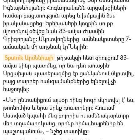
Իգնաթևոսյանը։ Հոգևորականն արցախցիների
համար բացառություն արեց և խմբային ծես
իրականացրեց։ Երեխաների կողքին սուրբ
մյուռոնով օծվեց նաև 83-ամյա Ժասմին
Գրիգորյանը։ Մկրտվողներից ամենակրտսերը 7-
ամսական մի աղջնակ էր`Նելլին։
Sputnik Արմենիայի
թղթակցի հետ զրույցում 83-
ամյա կինը պատմեց, որ նա դեռ առաջին
Արցախյան պատերազմից էր ցանկանում մկրտվել,
բայց տարբեր հանգամանքներից ելնելով չի
հաջողվել։
«Մեր ընտանիքում այսօր հինգ հոգի մկրտվել է` ես,
թոռնուհիս և նրա երեք դուստրերը։ Հուսամ`
Աստված կպահի մեզ բոլորիս ու ամենակարևորը
մեր տղամարդկանց, որոնք հիմա հայրենիք են
պաշտպանում», – նշեց տատիկը։