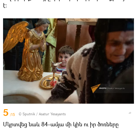
է։
5
© Sputnik / Asatur Yesayants
/15
Մկրտվեց նաև 84–ամյա մի կին ու իր ծոռները