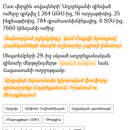
Ըստ վերջին տվյալների՝ Ադրբեջանի զինված
ուժերը զրկվել է 264 ԱԹՍ-ից, 16 ուղղաթիռից, 25
ինքնաթիռից, 784 զրահատեխնիկայից, 6 ՏՕՍ-ից,
7660 կենդանի ուժից։
Ձախողված բլիցկրիգը, կամ Բաքվի ծրագրով 
վարձկանների մասին աշխարհը չպիտի իմանար
Սեպտեմբերի 29–ից սկսած ադրբեջանական
զինուժը մերթընդմերթ
կրակ է բացում
նաև
Հայաստանի ուղղությամբ։
Արցախի նկատմամբ կիրառված ֆոսֆորը 
դիմավորեք Ադրբեջանում, Իրանում ու 
Թուրքիայում
Արցախ
Արծրուն Հովհաննիսյան
Արցախյան պատերազմ
«Բայրաքթար» ԱԹՍ
Թուրքիա