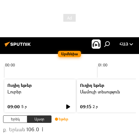
ՀԱՅ
Արմենիա
00:00
01:00
Ուղիղ եթեր
Ուղիղ եթեր
Լուրեր
Մամուլի տեսություն
09:00
09:15
5 ր
2 ր
Երեկ
Այսօր
Եթեր
ք. Երևան
106.0