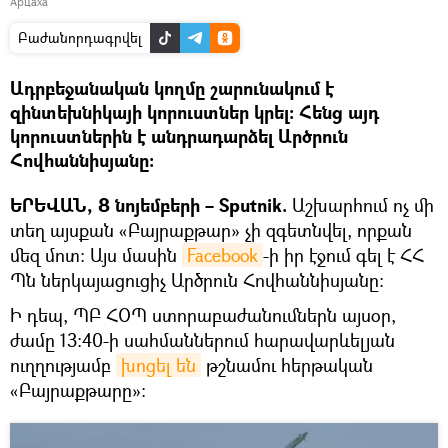
Арцаха
Բաժանորդագրվել
Ադրբեջանական կողմը շարունակում է
զինտեխնիկայի կորուստներ կրել։ Հենց այդ
կորուստներին է անդրադարձել Արծրուն
Հովհաննիսյանը։
ԵՐԵՎԱՆ, 8 նոյեմբերի – Sputnik.
Աշխարհում ոչ մի
տեղ այսքան «Բայրաքթար» չի զգետնվել, որքան
մեզ մոտ։ Այս մասին
Facebook
-ի իր էջում գել է ՀՀ
Պն ներկայացուցիչ Արծրուն Հովհաննիսյանը։
Ի դեպ, ՊԲ ՀՕՊ ստորաբաժանումներն այսօր,
ժամը 13:40-ի սահմաններում հարավարևելյան
ուղղությամբ
խոցել են
թշնամու հերթական
«Բայրաքթարը»: