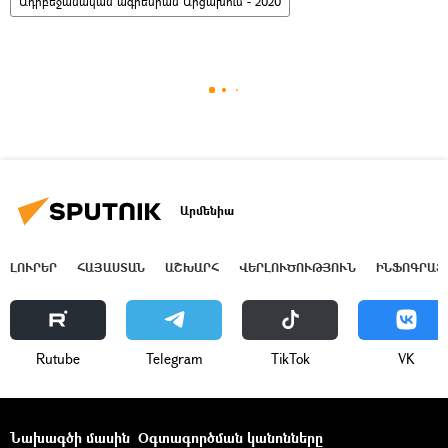
Ադրբեջանական ագրեսիան Արցախում - 2020
Արմենիա
ԼՈՒՐԵՐ
ՀԱՅԱՍՏԱՆ
ԱՇԽԱՐՀ
ՎԵՐԼՈՒԾՈՒԹՅՈՒՆ
ԻՆՖՈԳՐԱՖ
Rutube
Telegram
ТikТоk
VK
Նախագծի մասին
Օգտագործման կանոնները