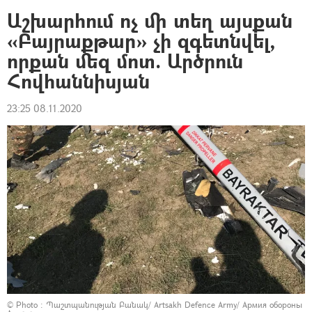
Աշխարհում ոչ մի տեղ այսքան
«Բայրաքթար» չի զգետնվել,
որքան մեզ մոտ. Արծրուն
Հովհաննիսյան
23:25 08.11.2020
© Photo :
Պաշտպանության Բանակ/ Artsakh Defence Army/ Армия обороны