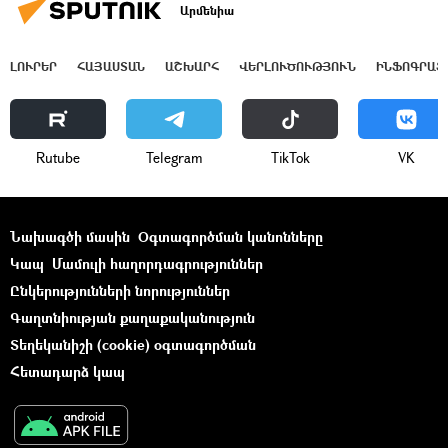
Արմենիա
ԼՈՒՐԵՐ
ՀԱՅԱՍՏԱՆ
ԱՇԽԱՐՀ
ՎԵՐԼՈՒԾՈՒԹՅՈՒՆ
ԻՆՖՈԳՐԱՖ
Rutube
Telegram
ТikТоk
VK
Նախագծի մասին
Օգտագործման կանոնները
Կապ
Մամուլի հաղորդագրություններ
Ընկերությունների նորություններ
Գաղտնիության քաղաքականություն
Տեղեկանիշի (cookie) օգտագործման
Հետադարձ կապ